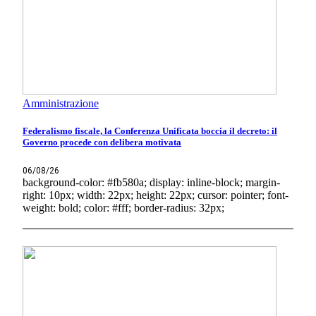
Amministrazione
Federalismo fiscale, la Conferenza Unificata boccia il decreto: il
Governo procede con delibera motivata
06/08/26
background-color: #fb580a; display: inline-block; margin-
right: 10px; width: 22px; height: 22px; cursor: pointer; font-
weight: bold; color: #fff; border-radius: 32px;