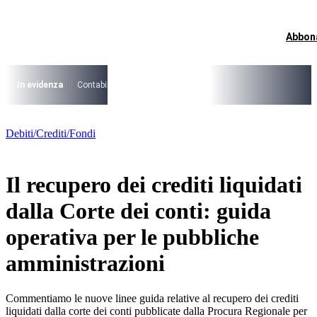
Vai
al
contenuto
Abbon
I più cercati
Lorem ipsum dolor sit amet consectetur
Lorem ipsum dolor sit amet consectetur
In evidenza
Contabilità Accrual
PNRR
CCNL Funzioni Locali 2025-202
I più cercati
Debiti/Crediti/Fondi
Lorem ipsum dolor sit amet consectetur
Lorem ipsum dolor sit amet consectetur
Il recupero dei crediti liquidati
dalla Corte dei conti: guida
operativa per le pubbliche
amministrazioni
Commentiamo le nuove linee guida relative al recupero dei crediti
liquidati dalla corte dei conti pubblicate dalla Procura Regionale per