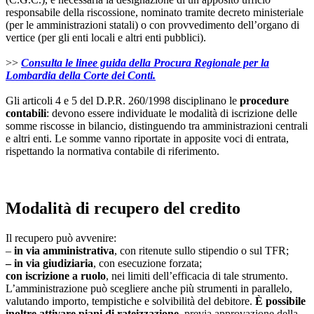
responsabile della riscossione, nominato tramite decreto ministeriale
(per le amministrazioni statali) o con provvedimento dell’organo di
vertice (per gli enti locali e altri enti pubblici).
>>
Consulta le linee guida della Procura Regionale per la
Lombardia della Corte dei Conti.
Gli articoli 4 e 5 del D.P.R. 260/1998 disciplinano le
procedure
contabili
: devono essere individuate le modalità di iscrizione delle
somme riscosse in bilancio, distinguendo tra amministrazioni centrali
e altri enti. Le somme vanno riportate in apposite voci di entrata,
rispettando la normativa contabile di riferimento.
Modalità di recupero del credito
Il recupero può avvenire:
–
in via amministrativa
, con ritenute sullo stipendio o sul TFR;
– in via giudiziaria
, con esecuzione forzata;
con iscrizione a ruolo
, nei limiti dell’efficacia di tale strumento.
L’amministrazione può scegliere anche più strumenti in parallelo,
valutando importo, tempistiche e solvibilità del debitore.
È possibile
inoltre attivare piani di rateizzazione
, previa approvazione della