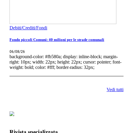
Debiti/Crediti/Fondi
Fondo piccoli Comuni: 40 milioni per le strade comunali
06/08/26
background-color: #fb580a; display: inline-block; margin-
right: 10px; width: 22px; height: 22px; cursor: pointer; font-
weight: bold; color: #fff; border-radius: 32px;
Vedi tutti
Rivista specializzata