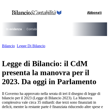
Vai
al
contenuto
Abbonati
I più cercati
Lorem ipsum dolor sit amet consectetur
Lorem ipsum dolor sit amet consectetur
In evidenza
Contabilità Accrual
PNRR
CCNL Funzioni Locali 2025-202
I più cercati
Bilancio
Legge Di Bilancio
Lorem ipsum dolor sit amet consectetur
Lorem ipsum dolor sit amet consectetur
Legge di Bilancio: il CdM
presenta la manovra per il
2023. Da oggi in Parlamento
Il Governo ha approvato nella serata di ieri il disegno di legge di
bilancio per il 2023 (Legge di Bilancio 2023). La Manovra
complessiva vale circa 35 miliardi: due terzi sono finanziati in
deficit, mentre la restante parte è finanziata riducendo altre spese e