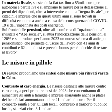
In materia fiscale
, si estende la flat tax fino a 85mila euro per
autonomi e partite Iva e si ampliano le misure per la detassazione ai
premi dei dipendenti, oltre a intervenire con una “tregua fiscale” per
cittadini e imprese che in questi ultimi anni si sono trovati in
difficoltà economica anche a causa delle conseguenze del COVID-
19 e dell’impennata dei costi energetici.
Sul fronte delle
pensioni
, oltre alla conferma di “opzione donna”
rivisitata e “Ape sociale”, si attua l’indicizzazione delle pensioni al
120% e si introduce per l’anno 2023 un nuovo schema di anticipo
pensionistico, che permette di uscire dal lavoro con 41 anni di
contributi e 62 anni di età e prevede bonus per chi decide di restare
al lavoro”.
Le misure in pillole
Di seguito proponiamo una
sintesi delle misure più rilevati varate
in Cdm
.
Contrasto al caro energia.
Le risorse destinate alle misure contro
caro energia per i primi tre mesi del 2023 che consentiranno di
aumentare gli aiuti a famiglie e imprese allargando anche la platea
dei beneficiari ammontano a oltre 21 miliardi di euro. Per il
comparto sanità e per gli Enti locali, compreso il trasporto pubblico
locale, stanziati circa 3.1 miliardi.