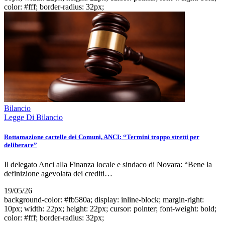
color: #fff; border-radius: 32px;
Bilancio
Legge Di Bilancio
Rottamazione cartelle dei Comuni, ANCI: “Termini troppo stretti per
deliberare”
Il delegato Anci alla Finanza locale e sindaco di Novara: “Bene la
definizione agevolata dei crediti…
19/05/26
background-color: #fb580a; display: inline-block; margin-right:
10px; width: 22px; height: 22px; cursor: pointer; font-weight: bold;
color: #fff; border-radius: 32px;