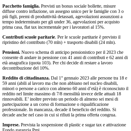
Pacchetto famiglia.
Previsti un bonus sociale bollette, misure
diffuse contro inflazione, un assegno unico per le famiglie con 3 o
più figli, premi di produttività detassati, agevolazioni assunzioni a
tempo indeterminato per gli under 36, agevolazioni per acquisto
prima casa, flat tax incrementale per i lavoratori al 15%.
Contributi scuole paritarie
. Per le scuole partitarie è previsto il
ripristino del contributo (70 mln) + trasporto disabili (24 mln).
Pensioni.
Nuovo schema di anticipo pensionistico per il 2023 che
consente di andare in pensione con 41 anni di contributi e 62 anni di
età anagrafica (quota 103). Per chi decide di restare a lavoro
decontribuzione del 10%.
Reddito di cittadinanza.
Dal 1° gennaio 2023 alle persone tra 18 e
59 anni (abili al lavoro ma che non abbiano nel nucleo disabili,
minori o persone a carico con almeno 60 anni d’età) è riconosciuto il
reddito nel limite massimo di 7/8 mensilità invece delle attuali 18
rinnovabili. E’ inoltre previsto un periodo di almeno sei mesi di
partecipazione a un corso di formazione o riqualificazione
professionale. In mancanza, decade il beneficio del reddito. Si
decade anche nel caso in cui si rifiuti la prima offerta congrua.
Imprese.
Prevista la sospensione di plastic e sugar tax e attivazione
Fondo garanzia Pmi