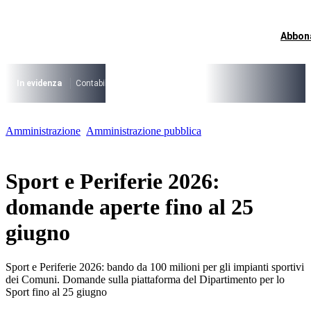
Vai
al
contenuto
Abbon
I più cercati
Lorem ipsum dolor sit amet consectetur
Lorem ipsum dolor sit amet consectetur
In evidenza
Contabilità Accrual
PNRR
CCNL Funzioni Locali 2025-202
I più cercati
Amministrazione
Amministrazione pubblica
Lorem ipsum dolor sit amet consectetur
Lorem ipsum dolor sit amet consectetur
Sport e Periferie 2026:
domande aperte fino al 25
giugno
Sport e Periferie 2026: bando da 100 milioni per gli impianti sportivi
dei Comuni. Domande sulla piattaforma del Dipartimento per lo
Sport fino al 25 giugno