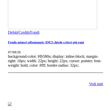
Debiti/Crediti/Fondi
Fondo minori allontanati: ANCI chiede criteri più equi
07/08/26
background-color: #fb580a; display: inline-block; margin-
right: 10px; width: 22px; height: 22px; cursor: pointer; font-
weight: bold; color: #fff; border-radius: 32px;
Vedi tutti