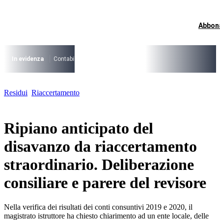
Vai
al
contenuto
Abbon
I più cercati
Lorem ipsum dolor sit amet consectetur
Lorem ipsum dolor sit amet consectetur
In evidenza
Contabilità Accrual
PNRR
CCNL Funzioni Locali 2025-202
I più cercati
Residui
Riaccertamento
Lorem ipsum dolor sit amet consectetur
Lorem ipsum dolor sit amet consectetur
Ripiano anticipato del
disavanzo da riaccertamento
straordinario. Deliberazione
consiliare e parere del revisore
Nella verifica dei risultati dei conti consuntivi 2019 e 2020, il
magistrato istruttore ha chiesto chiarimento ad un ente locale, delle