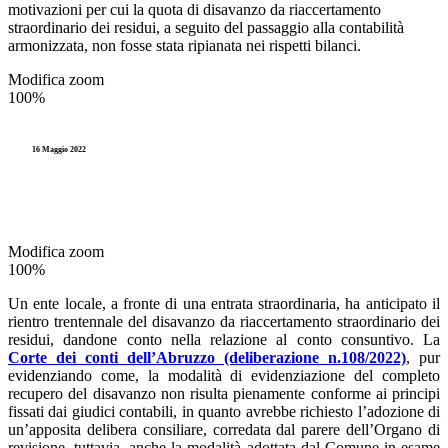
motivazioni per cui la quota di disavanzo da riaccertamento
straordinario dei residui, a seguito del passaggio alla contabilità
armonizzata, non fosse stata ripianata nei rispetti bilanci.
Modifica zoom
100%
16 Maggio 2022
Modifica zoom
100%
Un ente locale, a fronte di una entrata straordinaria, ha anticipato il
rientro trentennale del disavanzo da riaccertamento straordinario dei
residui, dandone conto nella relazione al conto consuntivo. La
Corte dei conti dell’Abruzzo (deliberazione n.108/2022)
, pur
evidenziando come, la modalità di evidenziazione del completo
recupero del disavanzo non risulta pienamente conforme ai principi
fissati dai giudici contabili, in quanto avrebbe richiesto l’adozione di
un’apposita delibera consiliare, corredata dal parere dell’Organo di
revisione, tuttavia, anche la modalità adottata dal Comune in esame