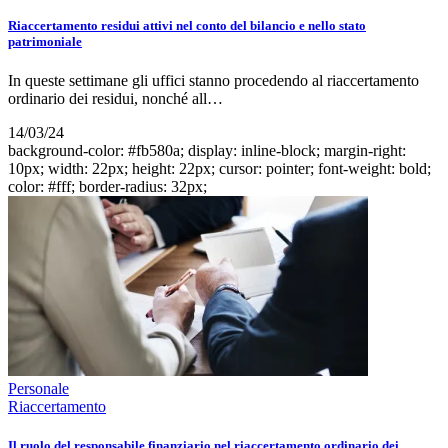
Riaccertamento residui attivi nel conto del bilancio e nello stato
patrimoniale
In queste settimane gli uffici stanno procedendo al riaccertamento
ordinario dei residui, nonché all…
14/03/24
background-color: #fb580a; display: inline-block; margin-right:
10px; width: 22px; height: 22px; cursor: pointer; font-weight: bold;
color: #fff; border-radius: 32px;
Personale
Riaccertamento
Il ruolo del responsabile finanziario nel riaccertamento ordinario dei