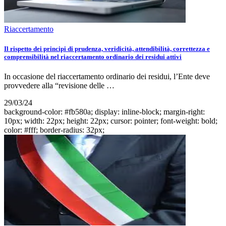
Riaccertamento
Il rispetto dei principi di prudenza, veridicità, attendibilità, correttezza e
comprensibilità nel riaccertamento ordinario dei residui attivi
In occasione del riaccertamento ordinario dei residui, l’Ente deve
provvedere alla “revisione delle …
29/03/24
background-color: #fb580a; display: inline-block; margin-right:
10px; width: 22px; height: 22px; cursor: pointer; font-weight: bold;
color: #fff; border-radius: 32px;