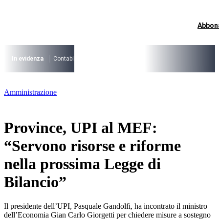
Vai
al
contenuto
Abbon
I più cercati
Lorem ipsum dolor sit amet consectetur
Lorem ipsum dolor sit amet consectetur
In evidenza
Contabilità Accrual
PNRR
CCNL Funzioni Locali 2025-202
I più cercati
Amministrazione
Lorem ipsum dolor sit amet consectetur
Lorem ipsum dolor sit amet consectetur
Province, UPI al MEF:
“Servono risorse e riforme
nella prossima Legge di
Bilancio”
Il presidente dell’UPI, Pasquale Gandolfi, ha incontrato il ministro
dell’Economia Gian Carlo Giorgetti per chiedere misure a sostegno