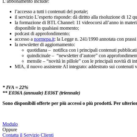
L’abbonamento include:
l’accesso a tutti i contenuti del portale;
il servizio L’esperto risponde: dà diritto alla risoluzione di 12 qu
la formazione di BTL Channel: 11 videocorsi all’anno in materia di
disponibile in qualsiasi momento;
podcast di approfondimento;
accesso a
normepa.it
: la Legge n. 241/1990 annotata con prassi
la newsletter di aggiornamento:
quotidiana – notifica con i principali contenuti pubblicati
quindicinale – “newsletter d’autore” con approfondimenti 
mensile – “novità in pillole” con le principali novità di in
MIA, il nuovo assistente AI integrato: addestrato sui contenuti v
* IVA = 22%
** E036A (annuale) E036T (triennale)
Sono disponibili offerte per più accessi o più prodotti. Per ulterior
Modulo
Oppure
Contatta il Servizio Clienti