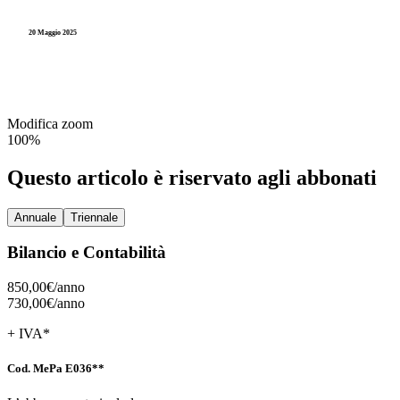
Partecipate
Entrate
Videocorsi
20 Maggio 2025
PNRR
Gestione
Legge 241
Spese
Imposte
TUEL
Residui
Modifica zoom
Pagamenti
100%
Partecipate
Questo articolo è riservato agli abbonati
PNRR
Annuale
Triennale
Spese
Bilancio e Contabilità
Residui
850,00€/
anno
730,00€/
anno
+ IVA*
Cod. MePa E036**