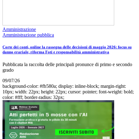
Amministrazione
Amministrazione pubblica
Corte dei conti, online la rassegna delle decisioni di maggio 2026: focus su
danno erariale, riforma Foti e responsabilità amministrativa
Pubblicata la raccolta delle principali pronunce di primo e secondo
grado
09/07/26
background-color: #fb580a; display: inline-block; margin-right:
10px; width: 22px; height: 22px; cursor: pointer; font-weight: bold;
color: #fff; border-radius: 32px;