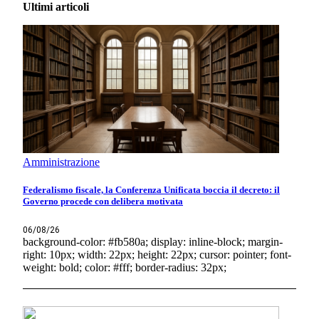
Ultimi articoli
Amministrazione
Federalismo fiscale, la Conferenza Unificata boccia il decreto: il
Governo procede con delibera motivata
06/08/26
background-color: #fb580a; display: inline-block; margin-
right: 10px; width: 22px; height: 22px; cursor: pointer; font-
weight: bold; color: #fff; border-radius: 32px;