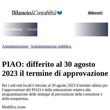
Vai
al
contenuto
Abbonati
I più cercati
Lorem ipsum dolor sit amet consectetur
Lorem ipsum dolor sit amet consectetur
In evidenza
Contabilità Accrual
PNRR
CCNL Funzioni Locali 2025-202
I più cercati
Amministrazione
Amministrazione pubblica
Lorem ipsum dolor sit amet consectetur
Lorem ipsum dolor sit amet consectetur
PIAO: differito al 30 agosto
2023 il termine di approvazione
Per i soli enti locali è rinviato al 30 agosto 2023 il termine ultimo per
l’approvazione del PIAO e della sottosezione relativa alla
programmazione delle strategie di prevenzione della corruzione e
della trasparenza.
Modifica zoom