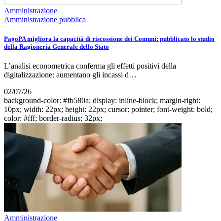
Amministrazione
Amministrazione pubblica
PagoPA migliora la capacità di riscossione dei Comuni: pubblicato lo studio
della Ragioneria Generale dello Stato
L’analisi econometrica conferma gli effetti positivi della
digitalizzazione: aumentano gli incassi d…
02/07/26
background-color: #fb580a; display: inline-block; margin-right:
10px; width: 22px; height: 22px; cursor: pointer; font-weight: bold;
color: #fff; border-radius: 32px;
Amministrazione