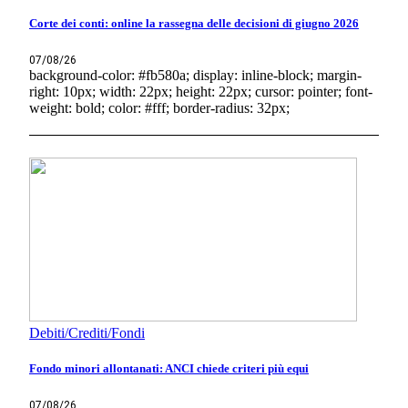
Corte dei conti: online la rassegna delle decisioni di giugno 2026
07/08/26
background-color: #fb580a; display: inline-block; margin-
right: 10px; width: 22px; height: 22px; cursor: pointer; font-
weight: bold; color: #fff; border-radius: 32px;
Debiti/Crediti/Fondi
Fondo minori allontanati: ANCI chiede criteri più equi
07/08/26