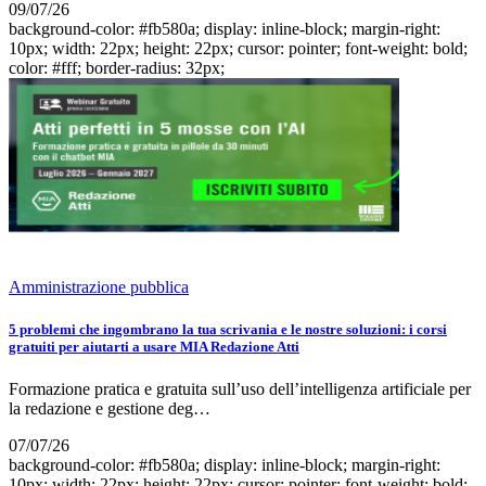
09/07/26
background-color: #fb580a; display: inline-block; margin-right:
10px; width: 22px; height: 22px; cursor: pointer; font-weight: bold;
color: #fff; border-radius: 32px;
Amministrazione pubblica
5 problemi che ingombrano la tua scrivania e le nostre soluzioni: i corsi
gratuiti per aiutarti a usare MIA Redazione Atti
Formazione pratica e gratuita sull’uso dell’intelligenza artificiale per
la redazione e gestione deg…
07/07/26
background-color: #fb580a; display: inline-block; margin-right:
10px; width: 22px; height: 22px; cursor: pointer; font-weight: bold;