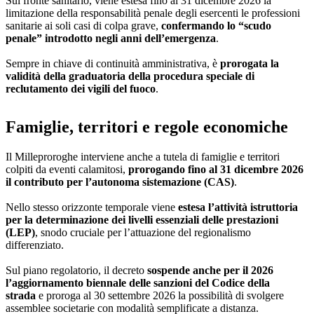
Sul fronte sanitario, viene estesa fino al 31 dicembre 2026 la
limitazione della responsabilità penale degli esercenti le professioni
sanitarie ai soli casi di colpa grave,
confermando lo “scudo
penale” introdotto negli anni dell’emergenza
.
Sempre in chiave di continuità amministrativa, è
prorogata la
validità della graduatoria della procedura speciale di
reclutamento dei vigili del fuoco
.
Famiglie, territori e regole economiche
Il Milleproroghe interviene anche a tutela di famiglie e territori
colpiti da eventi calamitosi,
prorogando fino al 31 dicembre 2026
il contributo per l’autonoma sistemazione (CAS)
.
Nello stesso orizzonte temporale viene
estesa l’attività istruttoria
per la determinazione dei livelli essenziali delle prestazioni
(LEP)
, snodo cruciale per l’attuazione del regionalismo
differenziato.
Sul piano regolatorio, il decreto
sospende anche per il 2026
l’aggiornamento biennale delle sanzioni del Codice della
strada
e proroga al 30 settembre 2026 la possibilità di svolgere
assemblee societarie con modalità semplificate a distanza.