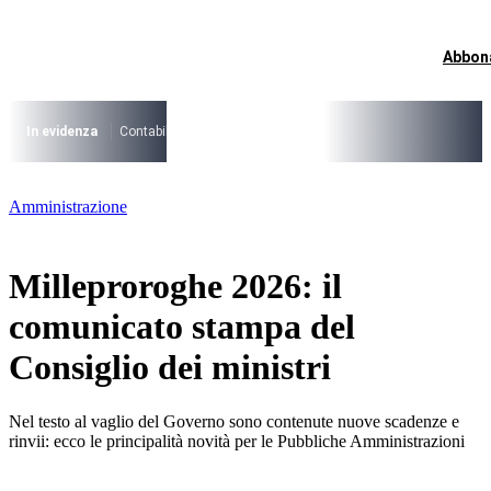
Vai
al
contenuto
Abbon
I più cercati
Lorem ipsum dolor sit amet consectetur
Lorem ipsum dolor sit amet consectetur
In evidenza
Contabilità Accrual
PNRR
CCNL Funzioni Locali 2025-202
I più cercati
Amministrazione
Lorem ipsum dolor sit amet consectetur
Lorem ipsum dolor sit amet consectetur
Milleproroghe 2026: il
comunicato stampa del
Consiglio dei ministri
Nel testo al vaglio del Governo sono contenute nuove scadenze e
rinvii: ecco le principalità novità per le Pubbliche Amministrazioni