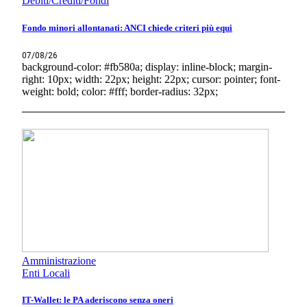
Debiti/Crediti/Fondi
Fondo minori allontanati: ANCI chiede criteri più equi
07/08/26
background-color: #fb580a; display: inline-block; margin-
right: 10px; width: 22px; height: 22px; cursor: pointer; font-
weight: bold; color: #fff; border-radius: 32px;
Amministrazione
Enti Locali
IT-Wallet: le PA aderiscono senza oneri