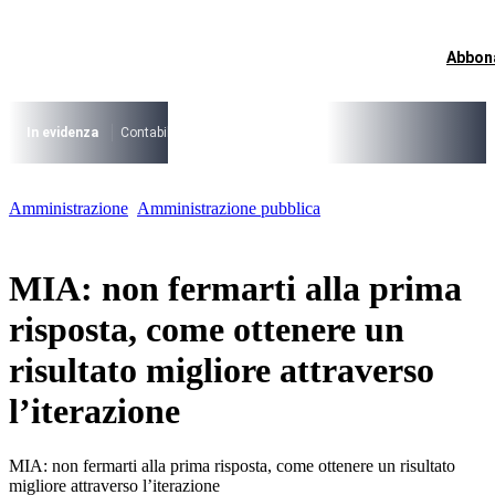
Vai
al
contenuto
Abbon
I più cercati
Lorem ipsum dolor sit amet consectetur
Lorem ipsum dolor sit amet consectetur
In evidenza
Contabilità Accrual
PNRR
CCNL Funzioni Locali 2025-202
I più cercati
Amministrazione
Amministrazione pubblica
Lorem ipsum dolor sit amet consectetur
Lorem ipsum dolor sit amet consectetur
MIA: non fermarti alla prima
risposta, come ottenere un
risultato migliore attraverso
l’iterazione
MIA: non fermarti alla prima risposta, come ottenere un risultato
migliore attraverso l’iterazione