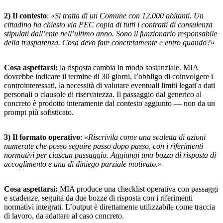
2) Il contesto
: «
Si tratta di un Comune con 12.000 abitanti. Un
cittadino ha chiesto via PEC copia di tutti i contratti di consulenza
stipulati dall’ente nell’ultimo anno. Sono il funzionario responsabile
della trasparenza. Cosa devo fare concretamente e entro quando?
»
Cosa aspettarsi:
la risposta cambia in modo sostanziale. MIA
dovrebbe indicare il termine di 30 giorni, l’obbligo di coinvolgere i
controinteressati, la necessità di valutare eventuali limiti legati a dati
personali o clausole di riservatezza. Il passaggio dal generico al
concreto è prodotto interamente dal contesto aggiunto — non da un
prompt più sofisticato.
3) Il formato operativo
: «
Riscrivila come una scaletta di azioni
numerate che posso seguire passo dopo passo, con i riferimenti
normativi per ciascun passaggio. Aggiungi una bozza di risposta di
accoglimento e una di diniego parziale motivato.
»
Cosa aspettarsi:
MIA produce una checklist operativa con passaggi
e scadenze, seguita da due bozze di risposta con i riferimenti
normativi integrati. L’output è direttamente utilizzabile come traccia
di lavoro, da adattare al caso concreto.