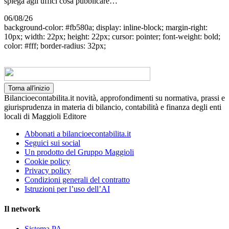
spiega agli uffici cosa pubblicare…
06/08/26
background-color: #fb580a; display: inline-block; margin-right:
10px; width: 22px; height: 22px; cursor: pointer; font-weight: bold;
color: #fff; border-radius: 32px;
Torna all'inizio
Bilancioecontabilita.it novità, approfondimenti su normativa, prassi e
giurisprudenza in materia di bilancio, contabilità e finanza degli enti
locali di Maggioli Editore
Abbonati a bilancioecontabilita.it
Seguici sui social
Un prodotto del Gruppo Maggioli
Cookie policy
Privacy policy
Condizioni generali del contratto
Istruzioni per l’uso dell’AI
Il network
Sistema PA