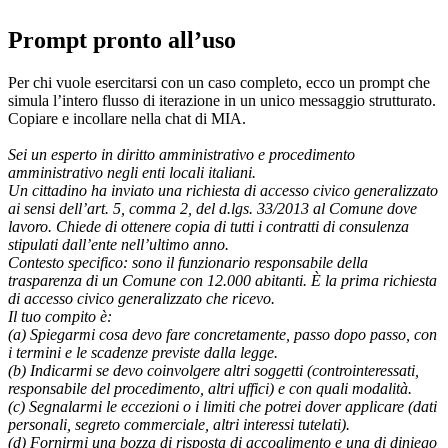
Prompt pronto all’uso
Per chi vuole esercitarsi con un caso completo, ecco un prompt che
simula l’intero flusso di iterazione in un unico messaggio strutturato.
Copiare e incollare nella chat di MIA.
Sei un esperto in diritto amministrativo e procedimento
amministrativo negli enti locali italiani.
Un cittadino ha inviato una richiesta di accesso civico generalizzato
ai sensi dell’art. 5, comma 2, del d.lgs. 33/2013 al Comune dove
lavoro. Chiede di ottenere copia di tutti i contratti di consulenza
stipulati dall’ente nell’ultimo anno.
Contesto specifico: sono il funzionario responsabile della
trasparenza di un Comune con 12.000 abitanti. È la prima richiesta
di accesso civico generalizzato che ricevo.
Il tuo compito è:
(a) Spiegarmi cosa devo fare concretamente, passo dopo passo, con
i termini e le scadenze previste dalla legge.
(b) Indicarmi se devo coinvolgere altri soggetti (controinteressati,
responsabile del procedimento, altri uffici) e con quali modalità.
(c) Segnalarmi le eccezioni o i limiti che potrei dover applicare (dati
personali, segreto commerciale, altri interessi tutelati).
(d) Fornirmi una bozza di risposta di accoglimento e una di diniego