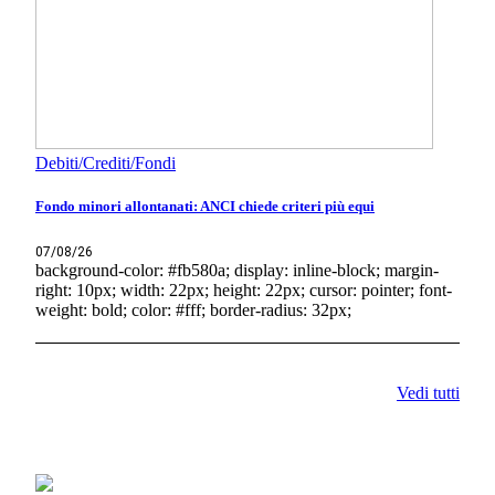
Debiti/Crediti/Fondi
Fondo minori allontanati: ANCI chiede criteri più equi
07/08/26
background-color: #fb580a; display: inline-block; margin-
right: 10px; width: 22px; height: 22px; cursor: pointer; font-
weight: bold; color: #fff; border-radius: 32px;
Vedi tutti