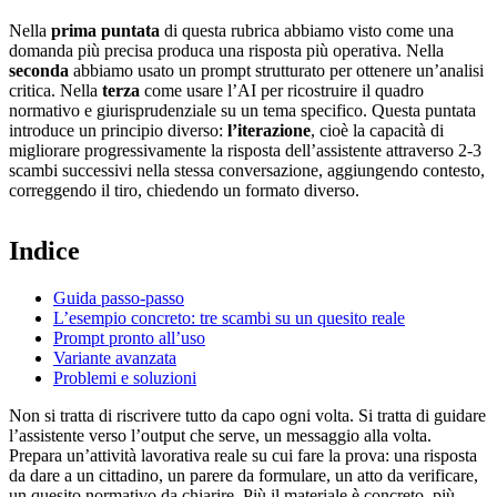
Nella
prima puntata
di questa rubrica abbiamo visto come una
domanda più precisa produca una risposta più operativa. Nella
seconda
abbiamo usato un prompt strutturato per ottenere un’analisi
critica. Nella
terza
come usare l’AI per ricostruire il quadro
normativo e giurisprudenziale su un tema specifico. Questa puntata
introduce un principio diverso:
l’iterazione
, cioè la capacità di
migliorare progressivamente la risposta dell’assistente attraverso 2-3
scambi successivi nella stessa conversazione, aggiungendo contesto,
correggendo il tiro, chiedendo un formato diverso.
Indice
Guida passo-passo
L’esempio concreto: tre scambi su un quesito reale
Prompt pronto all’uso
Variante avanzata
Problemi e soluzioni
Non si tratta di riscrivere tutto da capo ogni volta. Si tratta di guidare
l’assistente verso l’output che serve, un messaggio alla volta.
Prepara un’attività lavorativa reale su cui fare la prova: una risposta
da dare a un cittadino, un parere da formulare, un atto da verificare,
un quesito normativo da chiarire. Più il materiale è concreto, più