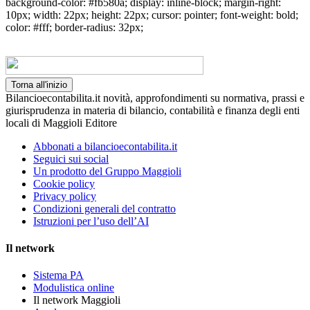
background-color: #fb580a; display: inline-block; margin-right:
10px; width: 22px; height: 22px; cursor: pointer; font-weight: bold;
color: #fff; border-radius: 32px;
Torna all'inizio
Bilancioecontabilita.it novità, approfondimenti su normativa, prassi e
giurisprudenza in materia di bilancio, contabilità e finanza degli enti
locali di Maggioli Editore
Abbonati a bilancioecontabilita.it
Seguici sui social
Un prodotto del Gruppo Maggioli
Cookie policy
Privacy policy
Condizioni generali del contratto
Istruzioni per l’uso dell’AI
Il network
Sistema PA
Modulistica online
Il network Maggioli