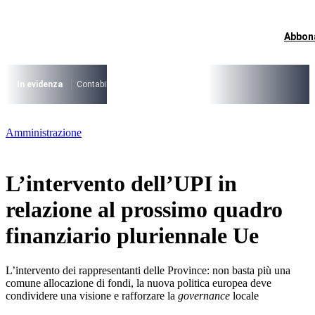
Vai
al
contenuto
Abbon
I più cercati
Lorem ipsum dolor sit amet consectetur
Lorem ipsum dolor sit amet consectetur
In evidenza
Contabilità Accrual
PNRR
CCNL Funzioni Locali 2025-202
I più cercati
Amministrazione
Lorem ipsum dolor sit amet consectetur
Lorem ipsum dolor sit amet consectetur
L’intervento dell’UPI in
relazione al prossimo quadro
finanziario pluriennale Ue
L’intervento dei rappresentanti delle Province: non basta più una
comune allocazione di fondi, la nuova politica europea deve
condividere una visione e rafforzare la
governance
locale