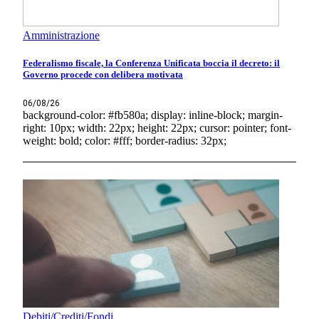
Amministrazione
Federalismo fiscale, la Conferenza Unificata boccia il decreto: il
Governo procede con delibera motivata
06/08/26
background-color: #fb580a; display: inline-block; margin-
right: 10px; width: 22px; height: 22px; cursor: pointer; font-
weight: bold; color: #fff; border-radius: 32px;
Debiti/Crediti/Fondi