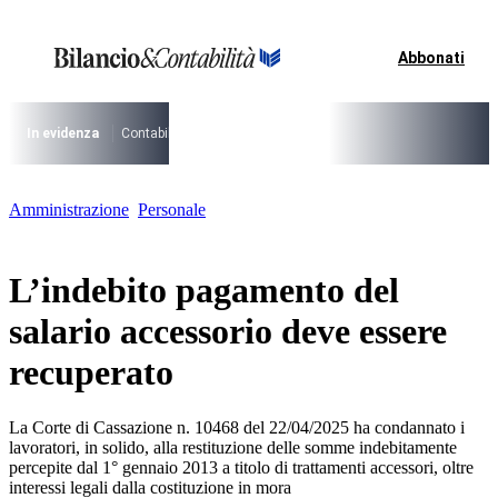
Vai
al
contenuto
Abbonati
I più cercati
Lorem ipsum dolor sit amet consectetur
Lorem ipsum dolor sit amet consectetur
In evidenza
Contabilità Accrual
PNRR
CCNL Funzioni Locali 2025-202
I più cercati
Amministrazione
Personale
Lorem ipsum dolor sit amet consectetur
Lorem ipsum dolor sit amet consectetur
L’indebito pagamento del
salario accessorio deve essere
recuperato
La Corte di Cassazione n. 10468 del 22/04/2025 ha condannato i
lavoratori, in solido, alla restituzione delle somme indebitamente
percepite dal 1° gennaio 2013 a titolo di trattamenti accessori, oltre
interessi legali dalla costituzione in mora