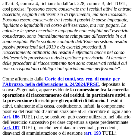
all’art. 3, comma 4, richiamato dall’art. 228, comma 3, del TUEL,
così precisa: “
possono essere conservate tra i residui attivi le entrate
accertate, esigibili nell’esercizio di riferimento, ma non incassate.
Possono essere conservate tra i residui passivi le spese impegnate,
liquidate o liquidabili nel corso dell’esercizio, ma non pagate. Le
entrate e le spese accertate e impegnate non esigibili nell’esercizio
considerato, sono immediatamente reimputate all’esercizio in cui
sono esigibili. Nelle scritture contabili dell’Ente persistono residui
passivi provenienti dal 2019 e da esercizi precedenti. Il
riaccertamento ordinario dei residui è effettuato anche nel corso
dell’esercizio provvisorio o della gestione provvisoria. Al termine
delle procedure di riaccertamento non sono conservati residui cui
non corrispondono obbligazioni giuridicamente perfezionate
”.
Come affermato dalla
Corte dei conti, sez. reg. di contr. per
l’Abruzzo, nella deliberazione n. 24/2024/PRSE
, depositata lo
scorso 25 gennaio, appare evidente
la connessione fra la corretta
operazione di riaccertamento dei residui, in particolare attivi, e
la prevenzione di rischi per gli equilibri di bilancio.
I residui
attivi, unitamente alla cassa, costituiscono, infatti, la componente
positiva del risultato d’amministrazione al 31 dicembre di ogni anno
(
art. 186
TUEL) che, se positivo, può essere utilizzato, nel bilancio
dell’esercizio successivo per dare copertura a spese predeterminate
(
art. 187
TUEL), nonché per ripianare eventuali, precedenti,
disavanzi di amministrazione o di gestione (
art. 193
TUEL).