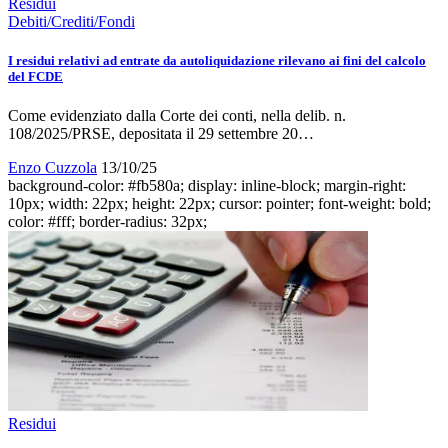
Residui
Debiti/Crediti/Fondi
I residui relativi ad entrate da autoliquidazione rilevano ai fini del calcolo
del FCDE
Come evidenziato dalla Corte dei conti, nella delib. n.
108/2025/PRSE, depositata il 29 settembre 20…
Enzo Cuzzola
13/10/25
background-color: #fb580a; display: inline-block; margin-right:
10px; width: 22px; height: 22px; cursor: pointer; font-weight: bold;
color: #fff; border-radius: 32px;
Residui