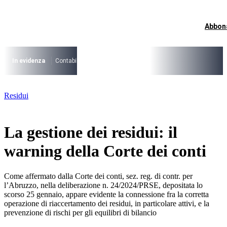
Vai
al
contenuto
Abbon
I più cercati
Lorem ipsum dolor sit amet consectetur
Lorem ipsum dolor sit amet consectetur
In evidenza
Contabilità Accrual
PNRR
CCNL Funzioni Locali 2025-202
I più cercati
Residui
Lorem ipsum dolor sit amet consectetur
Lorem ipsum dolor sit amet consectetur
La gestione dei residui: il
warning della Corte dei conti
Come affermato dalla Corte dei conti, sez. reg. di contr. per
l’Abruzzo, nella deliberazione n. 24/2024/PRSE, depositata lo
scorso 25 gennaio, appare evidente la connessione fra la corretta
operazione di riaccertamento dei residui, in particolare attivi, e la
prevenzione di rischi per gli equilibri di bilancio