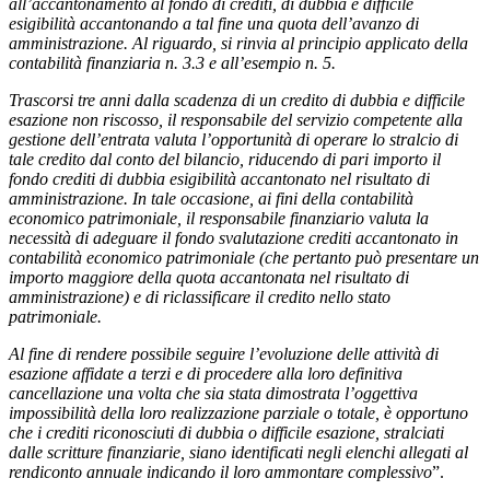
all’accantonamento al fondo di crediti, di dubbia e difficile
esigibilità accantonando a tal fine una quota dell’avanzo di
amministrazione. Al riguardo, si rinvia al principio applicato della
contabilità finanziaria n. 3.3 e all’esempio n. 5.
Trascorsi tre anni dalla scadenza di un credito di dubbia e difficile
esazione non riscosso, il responsabile del servizio competente alla
gestione dell’entrata valuta l’opportunità di operare lo stralcio di
tale credito dal conto del bilancio, riducendo di pari importo il
fondo crediti di dubbia esigibilità accantonato nel risultato di
amministrazione. In tale occasione, ai fini della contabilità
economico patrimoniale, il responsabile finanziario valuta la
necessità di adeguare il fondo svalutazione crediti accantonato in
contabilità economico patrimoniale (che pertanto può presentare un
importo maggiore della quota accantonata nel risultato di
amministrazione) e di riclassificare il credito nello stato
patrimoniale.
Al fine di rendere possibile seguire l’evoluzione delle attività di
esazione affidate a terzi e di procedere alla loro definitiva
cancellazione una volta che sia stata dimostrata l’oggettiva
impossibilità della loro realizzazione parziale o totale, è opportuno
che i crediti riconosciuti di dubbia o difficile esazione, stralciati
dalle scritture finanziarie, siano identificati negli elenchi allegati al
rendiconto annuale indicando il loro ammontare complessivo
”.