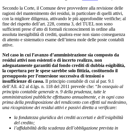
Secondo la Corte, il Comune deve provvedere alla revisione delle
ragioni del mantenimento dei residui, in particolare di quelli attivi,
con la migliore diligenza, attivando le più approfondite verifiche; al
fine del rispetto dell’art. 228, comma 3, del TUEL non sono
sufficienti prese d’atto di formali riconoscimenti in ordine alla
assoluta inesigibilità di crediti, qualora esse non siano conseguenza
di attento e sistematico esame dell’intera mole delle poste contabili
attive.
Nel caso in cui l’avanzo d’amministrazione sia composto da
residui attivi non esistenti o di incerto realizzo, non
adeguatamente garantiti dal fondo crediti di dubbia esigibilità,
la copertura per le spese sarebbe solo fittizia, costituendo il
presupposto per l’emersione successiva di tensioni o
insufficienze di cassa.
Il principio contabile di cui al par. 9.1
dell’All. 4/2 al d.lgs. n. 118 del 2011 prevede che: “
In ossequio al
principio contabile generale n. 9 della prudenza, tutte le
amministrazioni pubbliche effettuano annualmente, e in ogni caso
prima della predisposizione del rendiconto con effetti sul medesimo,
una ricognizione dei residui attivi e passivi diretta a verificare:
la fondatezza giuridica dei crediti accertati e dell’esigibilità
del credito;
l’affidabilità della scadenza dell’obbligazione prevista in