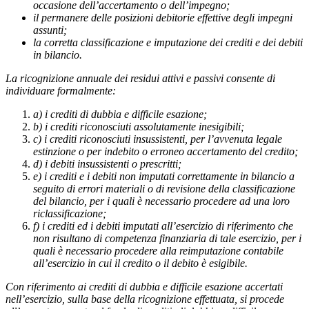
occasione dell’accertamento o dell’impegno;
il permanere delle posizioni debitorie effettive degli impegni
assunti;
la corretta classificazione e imputazione dei crediti e dei debiti
in bilancio.
La ricognizione annuale dei residui attivi e passivi consente di
individuare formalmente:
a) i crediti di dubbia e difficile esazione;
b) i crediti riconosciuti assolutamente inesigibili;
c) i crediti riconosciuti insussistenti, per l’avvenuta legale
estinzione o per indebito o erroneo accertamento del credito;
d) i debiti insussistenti o prescritti;
e) i crediti e i debiti non imputati correttamente in bilancio a
seguito di errori materiali o di revisione della classificazione
del bilancio, per i quali è necessario procedere ad una loro
riclassificazione;
f) i crediti ed i debiti imputati all’esercizio di riferimento che
non risultano di competenza finanziaria di tale esercizio, per i
quali è necessario procedere alla reimputazione contabile
all’esercizio in cui il credito o il debito è esigibile.
Con riferimento ai crediti di dubbia e difficile esazione accertati
nell’esercizio, sulla base della ricognizione effettuata, si procede