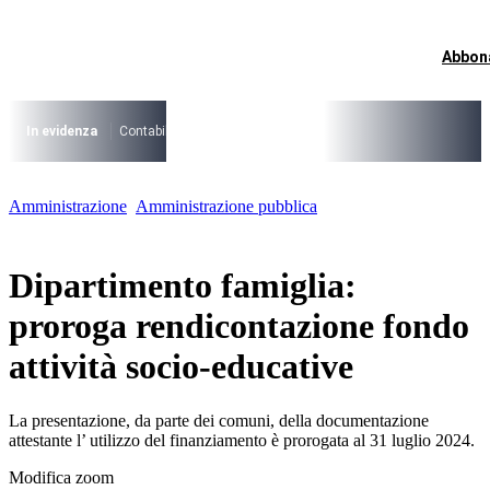
Vai
al
contenuto
Abbon
I più cercati
Lorem ipsum dolor sit amet consectetur
Lorem ipsum dolor sit amet consectetur
In evidenza
Contabilità Accrual
PNRR
CCNL Funzioni Locali 2025-202
I più cercati
Amministrazione
Amministrazione pubblica
Lorem ipsum dolor sit amet consectetur
Lorem ipsum dolor sit amet consectetur
Dipartimento famiglia:
proroga rendicontazione fondo
attività socio-educative
La presentazione, da parte dei comuni, della documentazione
attestante l’ utilizzo del finanziamento è prorogata al 31 luglio 2024.
Modifica zoom