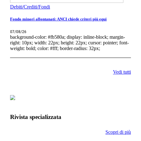
Debiti/Crediti/Fondi
Fondo minori allontanati: ANCI chiede criteri più equi
07/08/26
background-color: #fb580a; display: inline-block; margin-
right: 10px; width: 22px; height: 22px; cursor: pointer; font-
weight: bold; color: #fff; border-radius: 32px;
Vedi tutti
Rivista specializzata
Scopri di più