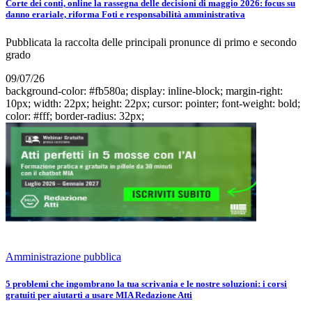
Corte dei conti, online la rassegna delle decisioni di maggio 2026: focus su
danno erariale, riforma Foti e responsabilità amministrativa
Pubblicata la raccolta delle principali pronunce di primo e secondo
grado
09/07/26
background-color: #fb580a; display: inline-block; margin-right:
10px; width: 22px; height: 22px; cursor: pointer; font-weight: bold;
color: #fff; border-radius: 32px;
Amministrazione pubblica
5 problemi che ingombrano la tua scrivania e le nostre soluzioni: i corsi
gratuiti per aiutarti a usare MIA Redazione Atti