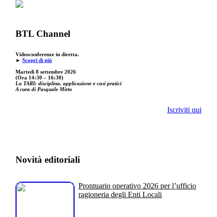
BTL Channel
Videoconferenze in diretta.
►
Scopri di più
Martedì 8 settembre 2026
(Ora 14:30 – 16:30)
La TARI: disciplina, applicazione e casi pratici
A cura di Pasquale Mirto
Iscriviti qui
Novità editoriali
Prontuario operativo 2026 per l’ufficio
ragioneria degli Enti Locali