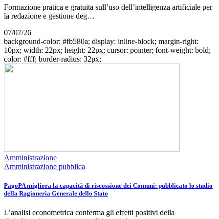
Formazione pratica e gratuita sull’uso dell’intelligenza artificiale per
la redazione e gestione deg…
07/07/26
background-color: #fb580a; display: inline-block; margin-right:
10px; width: 22px; height: 22px; cursor: pointer; font-weight: bold;
color: #fff; border-radius: 32px;
Amministrazione
Amministrazione pubblica
PagoPA migliora la capacità di riscossione dei Comuni: pubblicato lo studio
della Ragioneria Generale dello Stato
L’analisi econometrica conferma gli effetti positivi della