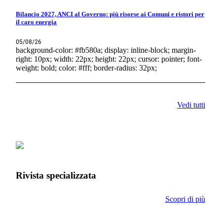
Bilancio 2027, ANCI al Governo: più risorse ai Comuni e ristori per
il caro energia
05/08/26
background-color: #fb580a; display: inline-block; margin-
right: 10px; width: 22px; height: 22px; cursor: pointer; font-
weight: bold; color: #fff; border-radius: 32px;
Vedi tutti
Rivista specializzata
Scopri di più