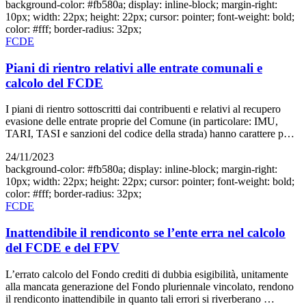
background-color: #fb580a; display: inline-block; margin-right:
10px; width: 22px; height: 22px; cursor: pointer; font-weight: bold;
color: #fff; border-radius: 32px;
FCDE
Piani di rientro relativi alle entrate comunali e
calcolo del FCDE
I piani di rientro sottoscritti dai contribuenti e relativi al recupero
evasione delle entrate proprie del Comune (in particolare: IMU,
TARI, TASI e sanzioni del codice della strada) hanno carattere p…
24/11/2023
background-color: #fb580a; display: inline-block; margin-right:
10px; width: 22px; height: 22px; cursor: pointer; font-weight: bold;
color: #fff; border-radius: 32px;
FCDE
Inattendibile il rendiconto se l’ente erra nel calcolo
del FCDE e del FPV
L’errato calcolo del Fondo crediti di dubbia esigibilità, unitamente
alla mancata generazione del Fondo pluriennale vincolato, rendono
il rendiconto inattendibile in quanto tali errori si riverberano …