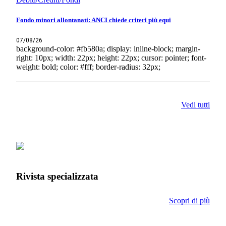
Fondo minori allontanati: ANCI chiede criteri più equi
07/08/26
background-color: #fb580a; display: inline-block; margin-
right: 10px; width: 22px; height: 22px; cursor: pointer; font-
weight: bold; color: #fff; border-radius: 32px;
Vedi tutti
Rivista specializzata
Scopri di più