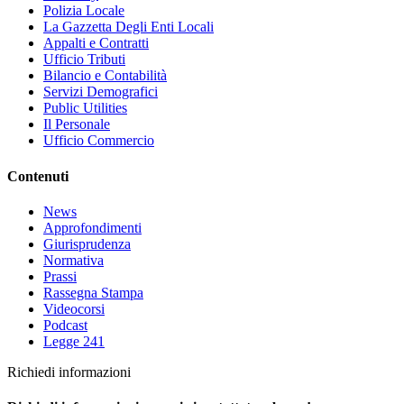
Polizia Locale
La Gazzetta Degli Enti Locali
Appalti e Contratti
Ufficio Tributi
Bilancio e Contabilità
Servizi Demografici
Public Utilities
Il Personale
Ufficio Commercio
Contenuti
News
Approfondimenti
Giurisprudenza
Normativa
Prassi
Rassegna Stampa
Videocorsi
Podcast
Legge 241
Richiedi informazioni