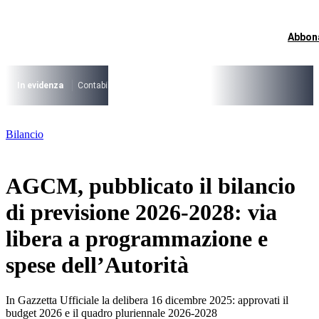
Vai
al
contenuto
Abbon
I più cercati
Lorem ipsum dolor sit amet consectetur
Lorem ipsum dolor sit amet consectetur
In evidenza
Contabilità Accrual
PNRR
CCNL Funzioni Locali 2025-202
I più cercati
Bilancio
Lorem ipsum dolor sit amet consectetur
Lorem ipsum dolor sit amet consectetur
AGCM, pubblicato il bilancio
di previsione 2026-2028: via
libera a programmazione e
spese dell’Autorità
In Gazzetta Ufficiale la delibera 16 dicembre 2025: approvati il
budget 2026 e il quadro pluriennale 2026-2028