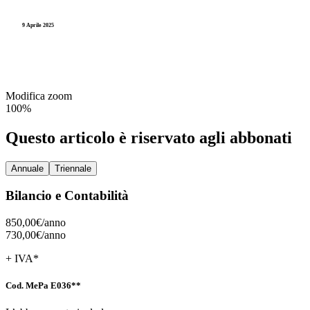
Partecipate
Entrate
Videocorsi
9 Aprile 2025
PNRR
Gestione
Legge 241
Spese
Imposte
TUEL
Residui
Modifica zoom
Pagamenti
100%
Partecipate
Questo articolo è riservato agli abbonati
PNRR
Annuale
Triennale
Spese
Bilancio e Contabilità
Residui
850,00€/
anno
730,00€/
anno
+ IVA*
Cod. MePa E036**