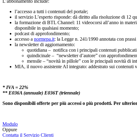
L’abbonamento include:
l’accesso a tutti i contenuti del portale;
il servizio L’esperto risponde: dà diritto alla risoluzione di 12 qu
la formazione di BTL Channel: 11 videocorsi all’anno in materia di
disponibile in qualsiasi momento;
podcast di approfondimento;
accesso a
normepa.it
: la Legge n. 241/1990 annotata con prassi
la newsletter di aggiornamento:
quotidiana – notifica con i principali contenuti pubblicati
quindicinale – “newsletter d’autore” con approfondimenti 
mensile – “novità in pillole” con le principali novità di in
MIA, il nuovo assistente AI integrato: addestrato sui contenuti v
* IVA = 22%
** E036A (annuale) E036T (triennale)
Sono disponibili offerte per più accessi o più prodotti. Per ulterior
Modulo
Oppure
Contatta il Servizio Clienti