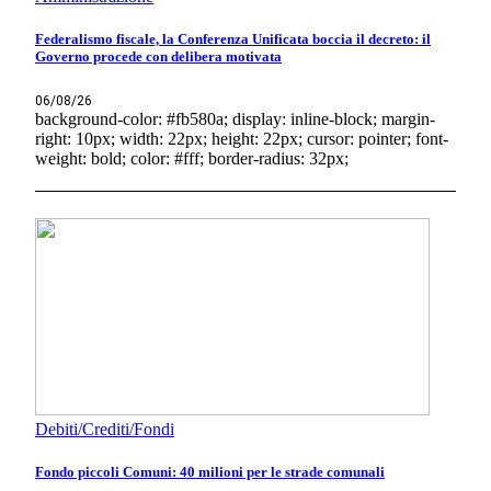
Federalismo fiscale, la Conferenza Unificata boccia il decreto: il
Governo procede con delibera motivata
06/08/26
background-color: #fb580a; display: inline-block; margin-
right: 10px; width: 22px; height: 22px; cursor: pointer; font-
weight: bold; color: #fff; border-radius: 32px;
Debiti/Crediti/Fondi
Fondo piccoli Comuni: 40 milioni per le strade comunali