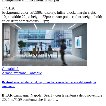
adempimenti e duplicazioni: la semplif…
14/01/26
background-color: #fb580a; display: inline-block; margin-right:
10px; width: 22px; height: 22px; cursor: pointer; font-weight: bold;
color: #fff; border-radius: 32px;
Contabilità
Armonizzazione Contabile
Revisori non collaborativi, legittima la revoca deliberata dal consiglio
comunale
Il TAR Campania, Napoli, (Sez. I), con la sentenza del 6 novembre
2025, n.7159 conferma che il ruolo…