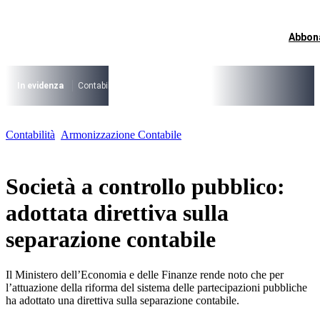
Vai
al
contenuto
Abbon
I più cercati
Lorem ipsum dolor sit amet consectetur
Lorem ipsum dolor sit amet consectetur
In evidenza
Contabilità Accrual
PNRR
CCNL Funzioni Locali 2025-202
I più cercati
Contabilità
Armonizzazione Contabile
Lorem ipsum dolor sit amet consectetur
Lorem ipsum dolor sit amet consectetur
Società a controllo pubblico:
adottata direttiva sulla
separazione contabile
Il Ministero dell’Economia e delle Finanze rende noto che per
l’attuazione della riforma del sistema delle partecipazioni pubbliche
ha adottato una direttiva sulla separazione contabile.