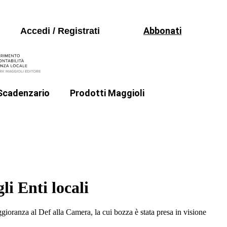
Volumi
io 2026
Seguici sui social
Periodici
 principi contabili
Abbonati
Accedi / Registrati
Formazione
Software
Scadenzario
Prodotti Maggioli
Volumi
io 2026
ello Quecchia
Come fare di Mauro Bellesia
Periodici
 principi contabili
Formazione
Software
li Enti locali
gioranza al Def alla Camera, la cui bozza è stata presa in visione