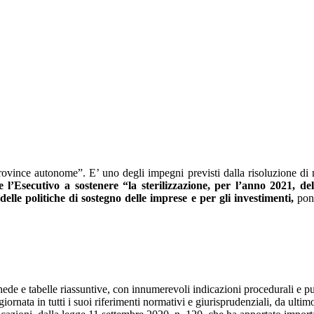
pa
rovince autonome”. E’ uno degli impegni previsti dalla risoluzione di 
’Esecutivo a sostenere “la sterilizzazione, per l’anno 2021, del F
elle politiche di sostegno delle imprese e per gli investimenti,
pone
chede e tabelle riassuntive, con innumerevoli indicazioni procedurali e pu
ornata in tutti i suoi riferimenti normativi e giurisprudenziali, da ultim