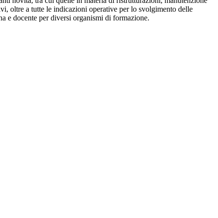
ti novità, tra cui quelle in materia di ristrutturazioni, manutenzione
tivi, oltre a tutte le indicazioni operative per lo svolgimento delle
na e docente per diversi organismi di formazione.