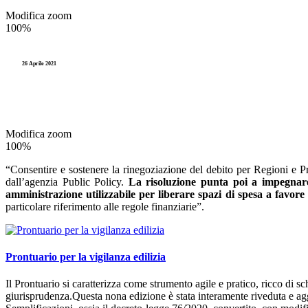
Partecipate
Equilibrio/Disavanzo
Rassegna Stam
Modifica zoom
100%
PNRR
Entrate
Videocorsi
Spese
26 Aprile 2021
Gestione
Legge 241
Residui
Imposte
TUEL
Pagamenti
Modifica zoom
100%
Partecipate
“Consentire e sostenere la rinegoziazione del debito per Regioni e P
PNRR
dall’agenzia Public Policy.
La risoluzione punta poi a impegnare l
amministrazione utilizzabile per liberare spazi di spesa a favore d
Spese
particolare riferimento alle regole finanziarie”.
Residui
Prontuario per la vigilanza edilizia
Il Prontuario si caratterizza come strumento agile e pratico, ricco di s
giurisprudenza.Questa nona edizione è stata interamente riveduta e aggi