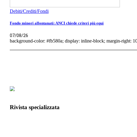
Debiti/Crediti/Fondi
Fondo minori allontanati: ANCI chiede criteri più equi
07/08/26
background-color: #fb580a; display: inline-block; margin-right: 10p
Rivista specializzata