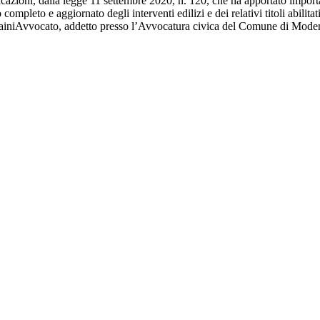
cazioni, dalla legge 11 settembre 2020, n. 120, che ha apportato importan
o completo e aggiornato degli interventi edilizi e dei relativi titoli abilita
no MainiAvvocato, addetto presso l’Avvocatura civica del Comune di Mode