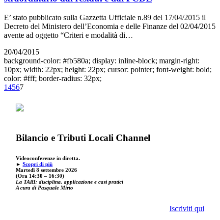
E’ stato pubblicato sulla Gazzetta Ufficiale n.89 del 17/04/2015 il
Decreto del Ministero dell’Economia e delle Finanze del 02/04/2015
avente ad oggetto “Criteri e modalità di…
20/04/2015
background-color: #fb580a; display: inline-block; margin-right:
10px; width: 22px; height: 22px; cursor: pointer; font-weight: bold;
color: #fff; border-radius: 32px;
1
4
5
6
7
Bilancio e Tributi Locali Channel
Videoconferenze in diretta.
►
Scopri di più
Martedì 8 settembre 2026
(Ora 14:30 – 16:30)
La TARI: disciplina, applicazione e casi pratici
A cura di Pasquale Mirto
Iscriviti qui