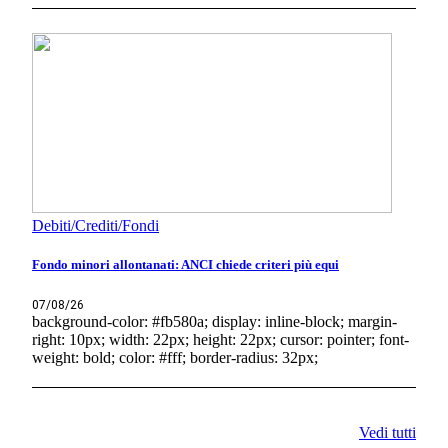
Debiti/Crediti/Fondi
Fondo minori allontanati: ANCI chiede criteri più equi
07/08/26
background-color: #fb580a; display: inline-block; margin-
right: 10px; width: 22px; height: 22px; cursor: pointer; font-
weight: bold; color: #fff; border-radius: 32px;
Vedi tutti