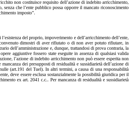
ricchito non costituisce requisito dell’azione di indebito arricchimento,
ento, senza che l’ente pubblico possa opporre il mancato riconoscimento
icchimento imposto”.
tri l’esistenza del proprio, impoverimento e dell’arricchimento dell’ente,
onvenuto dimostri di aver rifiutato o di non aver potuto rifiutare, in
trario dell’amministrazione e, dunque, trattandosi di prova contraria, la
opere aggiuntive fossero state eseguite in assenza di qualsiasi valida
ssazione, l’azione di indebito arricchimento non può essere esperita non
 mancanza dei presupposti di residualità e sussidiarietà dell’azione di
lle (art.191 del Tuel). In altri termini, a causa di una responsabilità
ente, deve essere esclusa sostanzialmente la possibilità giuridica per il
chimento ex art. 2041 c.c.. Per mancanza di residualità e sussidiarietà