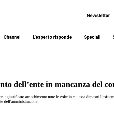
Calendario appuntamenti
Invia un quesito
Legge di Bilanc
i
Archivio videocorsi
Archivio quesiti
Modifiche TUEL e
Newsletter
I miei quesiti
PNRR
Channel
L’esperto risponde
Speciali
Calendario appuntamenti
Invia un quesito
Legge di Bilanc
R
CCNL Funzioni Locali 2025-2027
Pillole di Marc
i
Archivio videocorsi
Archivio quesiti
Modifiche TUEL e
pa
I miei quesiti
PNRR
nto dell’ente in mancanza del con
r ingiustificato arricchimento tutte le volte in cui essa dimostri l’esist
rte dell’amministrazione.
pa