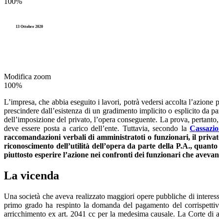
100%
Partecipate
Entrate
Videocorsi
PNRR
13 Ottobre 2020
Gestione
Legge 241
Spese
Imposte
TUEL
Residui
Pagamenti
Modifica zoom
100%
Partecipate
L’impresa, che abbia eseguito i lavori, potrà vedersi accolta l’azione p
PNRR
prescindere dall’esistenza di un gradimento implicito o esplicito da pa
dell’imposizione del privato, l’opera conseguente. La prova, pertanto, 
Spese
deve essere posta a carico dell’ente. Tuttavia, secondo la
Cassazi
raccomandazioni verbali di amministratoti o funzionari, il priva
riconoscimento dell’utilità dell’opera da parte della P.A., quanto
Residui
piuttosto esperire l’azione nei confronti dei funzionari che avevan
La vicenda
Una società che aveva realizzato maggiori opere pubbliche di interesse 
primo grado ha respinto la domanda del pagamento del corrispettivo p
arricchimento ex art. 2041 cc per la medesima causale. La Corte di a