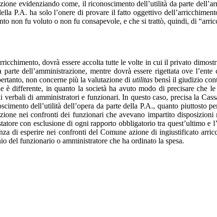
azione evidenziando come, il riconoscimento dell’utilità da parte dell’ar
della P.A. ha solo l’onere di provare il fatto oggettivo dell’arricchim
nto non fu voluto o non fu consapevole, e che si trattò, quindi, di “arr
o arricchimento, dovrà essere accolta tutte le volte in cui il privato dimos
a parte dell’amministrazione, mentre dovrà essere rigettata ove l’ente c
pertanto, non concerne più la valutazione di
utilitas
bensì il giudizio con
e è differente, in quanto la società ha avuto modo di precisare che le 
ni verbali di amministratori e funzionari. In questo caso, precisa la Ca
cimento dell’utilità dell’opera da parte della P.A., quanto piuttosto per
azione nei confronti dei funzionari che avevano impartito disposizioni nu
estatore con esclusione di ogni rapporto obbligatorio tra quest’ultimo e l’
nza di esperire nei confronti del Comune azione di ingiustificato arric
nio del funzionario o amministratore che ha ordinato la spesa.