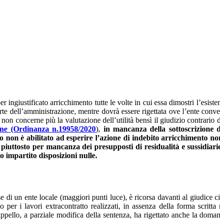
er ingiustificato arricchimento tutte le volte in cui essa dimostri l’esis
rte dell’amministrazione, mentre dovrà essere rigettata ove l’ente conven
non concerne più la valutazione dell’utilità bensì il giudizio contrario d
one (Ordinanza n.19958/2020
),
in mancanza della sottoscrizione d
to non è abilitato ad esperire l’azione di indebito arricchimento n
 piuttosto per mancanza dei presupposti di residualità e sussidiarie
o impartito disposizioni nulle.
di un ente locale (maggiori punti luce), è ricorsa davanti al giudice civ
er i lavori extracontratto realizzati, in assenza della forma scritta
ppello, a parziale modifica della sentenza, ha rigettato anche la doman