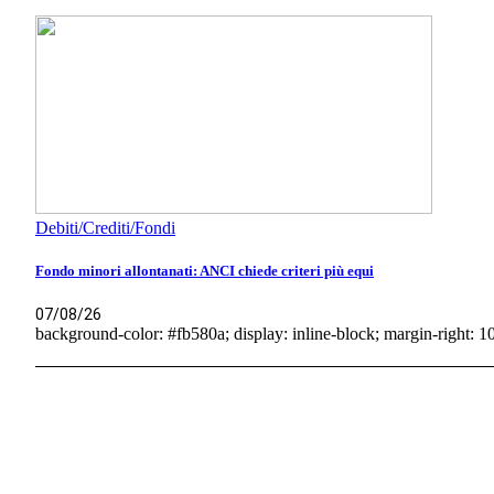
Debiti/Crediti/Fondi
Fondo minori allontanati: ANCI chiede criteri più equi
07/08/26
background-color: #fb580a; display: inline-block; margin-right: 10p