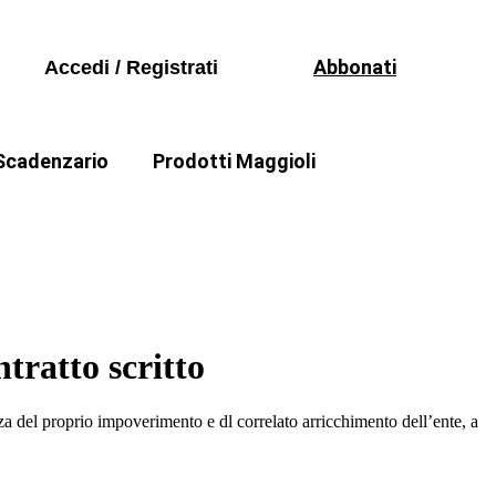
Volumi
io 2026
Seguici sui social
Periodici
 principi contabili
Abbonati
Accedi / Registrati
Formazione
Software
Scadenzario
Prodotti Maggioli
Volumi
io 2026
ello Quecchia
Come fare di Mauro Bellesia
Periodici
 principi contabili
Formazione
Software
tratto scritto
enza del proprio impoverimento e dl correlato arricchimento dell’ente, a