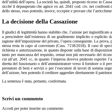
dell’utilità dell’opera. La società ha, quindi, proposto ricorso in Cass
sicché il depauperato che agisce ex art. 2041 cod. civ. nei confronti 
dello stesso, esso potendo, invece, eccepire e provare che l’arricchime
La decisione della Cassazione
Il giudici di legittimità hanno stabilito che, l’azione per ingiustificat
a prescindere dall’esistenza di un gradimento implicito o esplicito d
ragione dell’imposizione del privato, l’opera conseguente. La prova, 
stessa resta in capo al convenuto (Cass. 7158/2018). Il caso di speci
richiesta o autorizzazione, in quanto disposte sulla base di disposizio
tanto per mancanza del requisito, ormai non più necessario del riconos
cui all’art. 2041 cc, in quanto l’impresa doveva piuttosto esperire l’
diretta del funzionario o dell’amministratore verso il fornitore o il pr
prestatore di beni e servizi o per l’esecutore di lavori di somma urge
dell’azione, ben potendo il creditore aggredire direttamente il patrimo
La sentenza è stata, pertanto, confermata.
Scrivi un commento
Accedi per poter inserire un commento