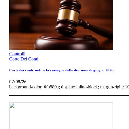
Controlli
Corte Dei Conti
Corte dei conti: online la rassegna delle decisioni di giugno 2026
07/08/26
background-color: #fb580a; display: inline-block; margin-right: 10p