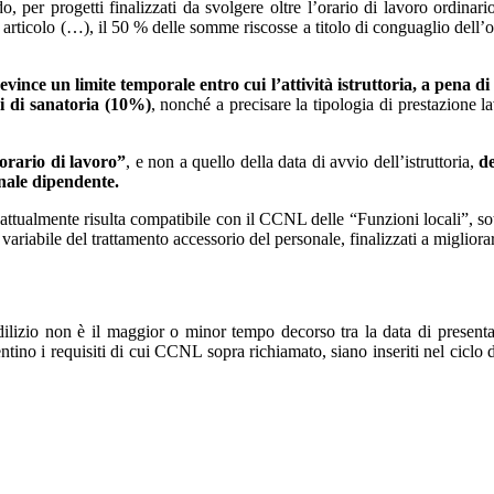
o, per progetti finalizzati da svolgere oltre l’orario di lavoro ordinari
articolo (…), il 50 % delle somme riscosse a titolo di conguaglio dell’obl
 evince un limite temporale entro cui l’attività istruttoria, a pena di 
ri di sanatoria (10%)
, nonché a precisare la tipologia di prestazione la
’orario di lavoro”
, e non a quello della data di avvio dell’istruttoria,
de
nale dipendente.
a, attualmente risulta compatibile con il CCNL delle “Funzioni locali”, s
variabile del trattamento accessorio del personale, finalizzati a migliorare 
ilizio non è il maggior o minor tempo decorso tra la data di presentazi
esentino i requisiti di cui CCNL sopra richiamato, siano inseriti nel cicl