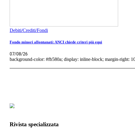
Debiti/Crediti/Fondi
Fondo minori allontanati: ANCI chiede criteri più equi
07/08/26
background-color: #fb580a; display: inline-block; margin-right: 10p
Rivista specializzata