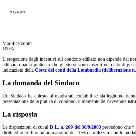
Partecipate
Equilibrio/Disavanzo
Rassegna Stam
27 Aprile 2021
PNRR
Entrate
Videocorsi
Spese
Gestione
Legge 241
Residui
Imposte
TUEL
Modifica zoom
100%
Pagamenti
L’erogazione degli incentivi sul condono edilizio non dipende dal note
edilizio, quanto piuttosto che gli stessi siano inseriti nel ciclo di g
Partecipate
indicazioni della
Corte dei conti della Lombardia (deliberazione n
PNRR
La domanda del Sindaco
Spese
Un Sindaco ha chiesto ai magistrati contabili se sia legittimo rico
presentazione della pratica di condono, il momento dell’avvenuta istrutt
Residui
La risposta
Le disposizioni di cui al
D.L. n. 269 del 30/9/2003
prevedono che “… 
diritti ed oneri fino ad un massimo del 10% da utilizzare con le modalit