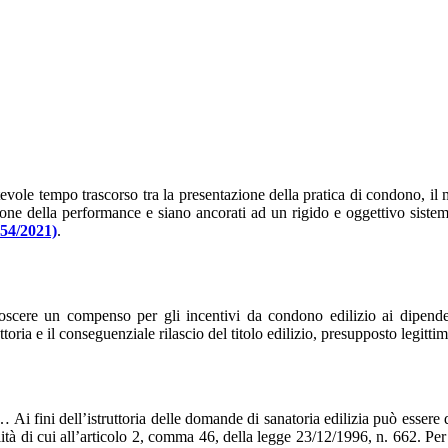
pa
vole tempo trascorso tra la presentazione della pratica di condono, il mo
estione della performance e siano ancorati ad un rigido e oggettivo siste
.54/2021)
.
noscere un compenso per gli incentivi da condono edilizio ai dipenden
oria e il conseguenziale rilascio del titolo edilizio, presupposto legitt
Ai fini dell’istruttoria delle domande di sanatoria edilizia può essere
à di cui all’articolo 2, comma 46, della legge 23/12/1996, n. 662. Per l’a