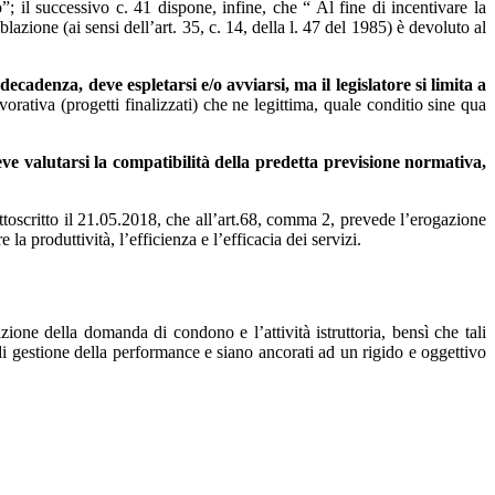
o”; il successivo c. 41 dispone, infine, che “ Al fine di incentivare la
azione (ai sensi dell’art. 35, c. 14, della l. 47 del 1985) è devoluto al
decadenza, deve espletarsi e/o avviarsi, ma il legislatore si limita a
vorativa (progetti finalizzati) che ne legittima, quale conditio sine qua
ve valutarsi la compatibilità della predetta previsione normativa,
ottoscritto il 21.05.2018, che all’art.68, comma 2, prevede l’erogazione
la produttività, l’efficienza e l’efficacia dei servizi.
one della domanda di condono e l’attività istruttoria, bensì che tali
o di gestione della performance e siano ancorati ad un rigido e oggettivo