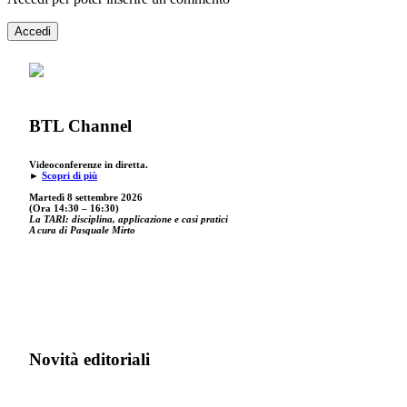
Accedi
BTL Channel
Videoconferenze in diretta.
►
Scopri di più
Martedì 8 settembre 2026
(Ora 14:30 – 16:30)
La TARI: disciplina, applicazione e casi pratici
A cura di Pasquale Mirto
Novità editoriali