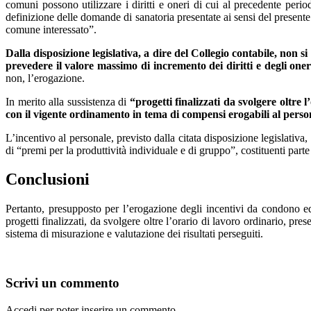
comuni possono utilizzare i diritti e oneri di cui al precedente period
definizione delle domande di sanatoria presentate ai sensi del presente 
comune interessato”.
Dalla disposizione legislativa, a dire del Collegio contabile, non si
prevedere il valore massimo di incremento dei diritti e degli one
non, l’erogazione.
In merito alla sussistenza di
“progetti finalizzati da svolgere oltre l
con il vigente ordinamento in tema di compensi erogabili al perso
L’incentivo al personale, previsto dalla citata disposizione legislativ
di “premi per la produttività individuale e di gruppo”, costituenti parte 
Conclusioni
Pertanto, presupposto per l’erogazione degli incentivi da condono ed
progetti finalizzati, da svolgere oltre l’orario di lavoro ordinario, pr
sistema di misurazione e valutazione dei risultati perseguiti.
Scrivi un commento
Accedi per poter inserire un commento