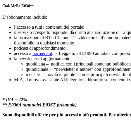
Cod. MePa E036**
L’abbonamento include:
l’accesso a tutti i contenuti del portale;
il servizio L’esperto risponde: dà diritto alla risoluzione di 12 qu
la formazione di BTL Channel: 11 videocorsi all’anno in materia di
disponibile in qualsiasi momento;
podcast di approfondimento;
accesso a
normepa.it
: la Legge n. 241/1990 annotata con prassi
la newsletter di aggiornamento:
quotidiana – notifica con i principali contenuti pubblicati
quindicinale – “newsletter d’autore” con approfondimenti 
mensile – “novità in pillole” con le principali novità di in
MIA, il nuovo assistente AI integrato: addestrato sui contenuti v
* IVA = 22%
** E036A (annuale) E036T (triennale)
Sono disponibili offerte per più accessi o più prodotti. Per ulterior