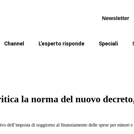
Calendario appuntamenti
Invia un quesito
Legge di Bilanc
i
Archivio videocorsi
Archivio quesiti
Modifiche TUEL e
Newsletter
I miei quesiti
PNRR
Channel
L’esperto risponde
Speciali
Calendario appuntamenti
Invia un quesito
Legge di Bilanc
R
CCNL Funzioni Locali 2025-2027
Pillole di Marc
i
Archivio videocorsi
Archivio quesiti
Modifiche TUEL e
pa
I miei quesiti
PNRR
itica la norma del nuovo decreto,
vo dell’imposta di soggiorno al finanziamento delle spese per minori e d
pa