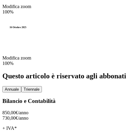
Partecipate
Entrate
Videocorsi
Modifica zoom
100%
PNRR
Gestione
Legge 241
Spese
16 Ottobre 2025
Imposte
TUEL
Residui
Pagamenti
Partecipate
Modifica zoom
100%
PNRR
Questo articolo è riservato agli abbonati
Spese
Annuale
Triennale
Residui
Bilancio e Contabilità
850,00€/
anno
730,00€/
anno
+ IVA*