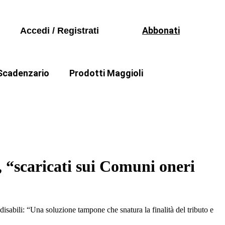
Volumi
io 2026
Seguici sui social
Periodici
 principi contabili
Abbonati
Accedi / Registrati
Formazione
Software
Scadenzario
Prodotti Maggioli
Volumi
io 2026
ello Quecchia
Come fare di Mauro Bellesia
Periodici
 principi contabili
Formazione
Software
 “scaricati sui Comuni oneri
isabili: “Una soluzione tampone che snatura la finalità del tributo e