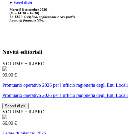
►
Scopri di più
Martedì 8 settembre 2026
(Ora 14:30 – 16:30)
La TARI: disciplina, applicazione e casi pratici
A cura di Pasquale Mirto
Novità editoriali
VOLUME + ILIBRO
99.00 €
Prontuario operativo 2026 per l’ufficio ragioneria degli Enti Locali
Prontuario operativo 2026 per l’ufficio ragioneria degli Enti Locali
Scopri di più
VOLUME + ILIBRO
66.00 €
Legge di bilancio 2026