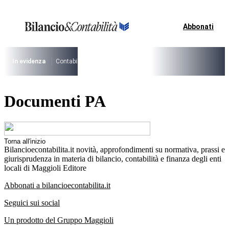
Vai
al
contenuto
Abbonati
I più cercati
Lorem ipsum dolor sit amet consectetur
Lorem ipsum dolor sit amet consectetur
In evidenza
Contabilità Accrual
PNRR
CCNL Funzioni Locali 2025-202
I più cercati
Documenti PA
Lorem ipsum dolor sit amet consectetur
Lorem ipsum dolor sit amet consectetur
Torna all'inizio
Bilancioecontabilita.it novità, approfondimenti su normativa, prassi e
giurisprudenza in materia di bilancio, contabilità e finanza degli enti
locali di Maggioli Editore
Abbonati a bilancioecontabilita.it
Seguici sui social
Un prodotto del Gruppo Maggioli