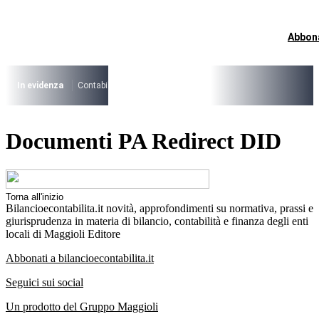
Vai
al
contenuto
Abbon
I più cercati
Lorem ipsum dolor sit amet consectetur
Lorem ipsum dolor sit amet consectetur
In evidenza
Contabilità Accrual
PNRR
CCNL Funzioni Locali 2025-202
I più cercati
Documenti PA Redirect DID
Lorem ipsum dolor sit amet consectetur
Lorem ipsum dolor sit amet consectetur
Torna all'inizio
Bilancioecontabilita.it novità, approfondimenti su normativa, prassi e
giurisprudenza in materia di bilancio, contabilità e finanza degli enti
locali di Maggioli Editore
Abbonati a bilancioecontabilita.it
Seguici sui social
Un prodotto del Gruppo Maggioli