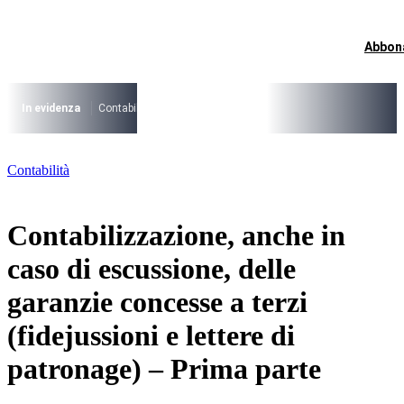
Vai
al
contenuto
Abbon
I più cercati
Lorem ipsum dolor sit amet consectetur
Lorem ipsum dolor sit amet consectetur
In evidenza
Contabilità Accrual
PNRR
CCNL Funzioni Locali 2025-202
I più cercati
Contabilità
Lorem ipsum dolor sit amet consectetur
Lorem ipsum dolor sit amet consectetur
Contabilizzazione, anche in
caso di escussione, delle
garanzie concesse a terzi
(fidejussioni e lettere di
patronage) – Prima parte