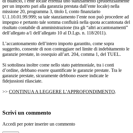
di bilancio, l’ente locale effettua uno stanziamento (prudenzialmente
per un importo pari alla garanzia prestata dall’ente locale) nella
missione 20, programma 3, titolo I, conto finanziario
U.1.10.01.99.999; su tale stanziamento l’ente non può procedere ad
impegno e pertanto tale somma confluirà nella quota accantonata del
risultato contabile di amministrazione (tra gli “altri accantonamenti”
dell’allegato a/1 dell’allegato 10 al D.Lgs. n. 118/2011).
L’accantonamento dell’intero importo garantito, come sopra
suggerito, consente di non conteggiare nel limite di indebitamento le
garanzie prestate, in ossequio all’art. 204, comma 1, del TUEL.
Si sottolinea inoltre come nello stato patrimoniale, tra i conti
d’ordine, debbano essere quantificate le garanzie prestate. Tra le
garanzie prestate, sicuramente debbono essere indicate le
fidejussioni rilasciate.
>>
CONTINUA A LEGGERE L’APPROFONDIMENTO
.
Scrivi un commento
Accedi per poter inserire un commento