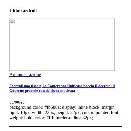
Ultimi articoli
Amministrazione
Federalismo fiscale, la Conferenza Unificata boccia il decreto: il
Governo procede con delibera motivata
06/08/26
background-color: #fb580a; display: inline-block; margin-
right: 10px; width: 22px; height: 22px; cursor: pointer; font-
weight: bold; color: #fff; border-radius: 32px;