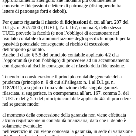
approfondimento attengono alle modalità più comunemente
conosciute: fidejussioni e lettere di patronage (distinguendo tra
lettere di patronage forti e deboli).
Per quanto riguarda il rilascio di
fidejussioni
di cui all’
art. 207
del
D.Lgs. n. 267/2000 (TUEL), l’art. 167, comma 3, dello stesso
TUEL prevede la facoltà (e non l’obbligo) di accantonare nel
risultato contabile di amministrazione degli specifichi importi per la
passività potenziale conseguente al rischio di escussione
dell’importo garantito.
Anche il citato § 5.5 del principio contabile applicato 4/2 cita
l’opportunità (e non l’obbligo) di procedere ad un accantonamento
con riguardo al rischio conseguente al rilascio della fidejussione.
Tenendo in considerazione il principio contabile generale della
prudenza (principio n. 9 di cui all’allegato n. 1 al D.Lgs. n.
118/2011), a seguito di una valutazione della singola garanzia
rilasciata, si suggerisce, in ottemperanza all’art. 167, comma 3, del
TUEL e del § 5.5 del principio contabile applicato 4/2 di procedere
nel seguente modo:
al momento della concessione della garanzia non viene effettuata
alcuna registrazione in contabilità finanziaria, dato che il debito è
solamente eventuale;
nell’esercizio in cui viene concessa la garanzia, in sede di variazione