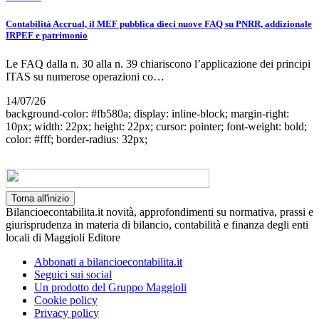
Contabilità Accrual, il MEF pubblica dieci nuove FAQ su PNRR, addizionale
IRPEF e patrimonio
Le FAQ dalla n. 30 alla n. 39 chiariscono l’applicazione dei principi
ITAS su numerose operazioni co…
14/07/26
background-color: #fb580a; display: inline-block; margin-right:
10px; width: 22px; height: 22px; cursor: pointer; font-weight: bold;
color: #fff; border-radius: 32px;
Torna all'inizio
Bilancioecontabilita.it novità, approfondimenti su normativa, prassi e
giurisprudenza in materia di bilancio, contabilità e finanza degli enti
locali di Maggioli Editore
Abbonati a bilancioecontabilita.it
Seguici sui social
Un prodotto del Gruppo Maggioli
Cookie policy
Privacy policy