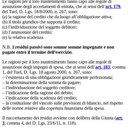
Le ragioni per il loro mantenimento fanno capo alle regole di
assunzione degli accertamenti di entrata, che ai sensi dell’
art. 179
,
del Tuel, D. Lgs. 18/8/2000, n. 267, sono:
(a) la ragione del credito che da luogo all’obbligazione attiva;
(b) il titolo giuridico che supporta il credito;
(c) l’individuazione del soggetto debitore;
(d) l’ammontare del credito;
(e) la relativa scadenza.
N.B.
I residui passivi sono somme somme impegnate e non
pagate entro il termine dell’esercizio
.
Le ragioni per il loro mantenimento fanno capo alle regole di
assunzione degli impegni di spesa, che ai sensi dell’
art. 183
, comma
1, del Tuel, D. Lgs. 18 agosto 2000, n. 267, sono:
– l’esistenza di una obbligazione giuridicamente perfezionata;
– la determinazione della somma da pagare;
– l’individuazione del soggetto creditore;
– l’indicazione della ragione del debito;
– l’indicazione della scadenza del credito;
– la costituzione del vincolo sulle previsioni di bilancio, nel rispetto
delle norme relative alla copertura finanziaria della spesa.
Il riaccertamento dei residui avviene con delibera della Giunta (
art.
3
, comma 4, del D. Lgs. 23/6/11, n. 118).