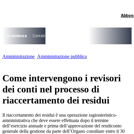
Vai
al
contenuto
Abbon
I più cercati
Lorem ipsum dolor sit amet consectetur
Lorem ipsum dolor sit amet consectetur
In evidenza
Contabilità Accrual
PNRR
CCNL Funzioni Locali 2025-202
I più cercati
Amministrazione
Amministrazione pubblica
Lorem ipsum dolor sit amet consectetur
Lorem ipsum dolor sit amet consectetur
Come intervengono i revisori
dei conti nel processo di
riaccertamento dei residui
Il riaccertamento dei residui è una operazione ragionieristico-
amministrativa che deve essere effettuata dopo il termine
dell’esercizio annuale e prima dell’approvazione del rendiconto
generale della gestione da parte dell’Organo consiliare entro il 30