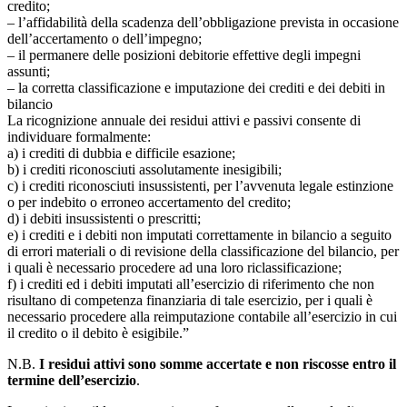
credito;
– l’affidabilità della scadenza dell’obbligazione prevista in occasione
dell’accertamento o dell’impegno;
– il permanere delle posizioni debitorie effettive degli impegni
assunti;
– la corretta classificazione e imputazione dei crediti e dei debiti in
bilancio
La ricognizione annuale dei residui attivi e passivi consente di
individuare formalmente:
a) i crediti di dubbia e difficile esazione;
b) i crediti riconosciuti assolutamente inesigibili;
c) i crediti riconosciuti insussistenti, per l’avvenuta legale estinzione
o per indebito o erroneo accertamento del credito;
d) i debiti insussistenti o prescritti;
e) i crediti e i debiti non imputati correttamente in bilancio a seguito
di errori materiali o di revisione della classificazione del bilancio, per
i quali è necessario procedere ad una loro riclassificazione;
f) i crediti ed i debiti imputati all’esercizio di riferimento che non
risultano di competenza finanziaria di tale esercizio, per i quali è
necessario procedere alla reimputazione contabile all’esercizio in cui
il credito o il debito è esigibile.”
N.B.
I residui attivi sono somme accertate e non riscosse entro il
termine dell’esercizio
.