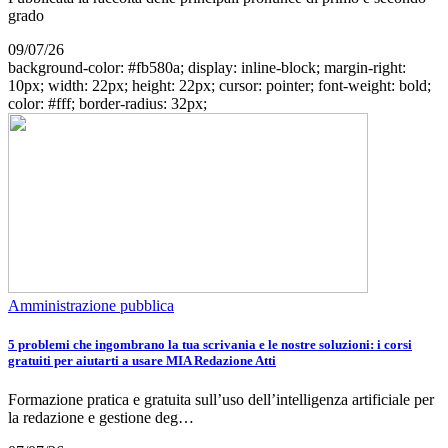
grado
09/07/26
background-color: #fb580a; display: inline-block; margin-right:
10px; width: 22px; height: 22px; cursor: pointer; font-weight: bold;
color: #fff; border-radius: 32px;
Amministrazione pubblica
5 problemi che ingombrano la tua scrivania e le nostre soluzioni: i corsi
gratuiti per aiutarti a usare MIA Redazione Atti
Formazione pratica e gratuita sull’uso dell’intelligenza artificiale per
la redazione e gestione deg…