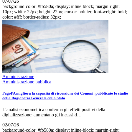
07/07/26
background-color: #fb580a; display: inline-block; margin-right:
10px; width: 22px; height: 22px; cursor: pointer; font-weight: bold;
color: #fff; border-radius: 32px;
Amministrazione
Amministrazione pubblica
PagoPA migliora la capacità di riscossione dei Comuni: pubblicato lo studio
della Ragioneria Generale dello Stato
L’analisi econometrica conferma gli effetti positivi della
digitalizzazione: aumentano gli incassi d…
02/07/26
background-color: #fb580a; display: inline-block; margin-right: