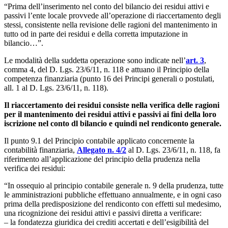
“Prima dell’inserimento nel conto del bilancio dei residui attivi e
passivi l’ente locale provvede all’operazione di riaccertamento degli
stessi, consistente nella revisione delle ragioni del mantenimento in
tutto od in parte dei residui e della corretta imputazione in
bilancio…”.
Le modalità della suddetta operazione sono indicate nell’
art.
3
,
comma 4, del D. Lgs. 23/6/11, n. 118 e attuano il Principio della
competenza finanziaria (punto 16 dei Principi generali o postulati,
all. 1 al D. Lgs. 23/6/11, n. 118).
Il riaccertamento dei residui consiste nella verifica delle ragioni
per il mantenimento dei residui attivi e passivi ai fini della loro
iscrizione nel conto dl bilancio e quindi nel rendiconto generale.
Il punto 9.1 del Principio contabile applicato concernente la
contabilità finanziaria,
Allegato n. 4/2
al D. Lgs. 23/6/11, n. 118, fa
riferimento all’applicazione del principio della prudenza nella
verifica dei residui:
“In ossequio al principio contabile generale n. 9 della prudenza, tutte
le amministrazioni pubbliche effettuano annualmente, e in ogni caso
prima della predisposizione del rendiconto con effetti sul medesimo,
una ricognizione dei residui attivi e passivi diretta a verificare:
– la fondatezza giuridica dei crediti accertati e dell’esigibilità del