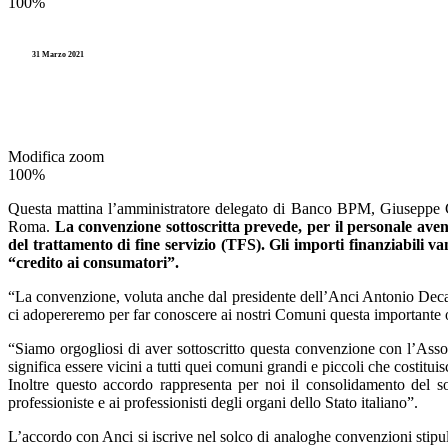
100%
Partecipate
Entrate
Videocorsi
PNRR
31 Marzo 2021
Gestione
Legge 241
Spese
Imposte
TUEL
Residui
Pagamenti
Modifica zoom
100%
Partecipate
Questa mattina l’amministratore delegato di Banco BPM, Giuseppe Ca
PNRR
Roma.
La convenzione sottoscritta prevede, per il personale avente
del trattamento di fine servizio (TFS). Gli importi finanziabili 
Spese
“credito ai consumatori”.
“La convenzione, voluta anche dal presidente dell’Anci Antonio Decar
Residui
ci adopereremo per far conoscere ai nostri Comuni questa importante o
“Siamo orgogliosi di aver sottoscritto questa convenzione con l’As
significa essere vicini a tutti quei comuni grandi e piccoli che costit
Inoltre questo accordo rappresenta per noi il consolidamento del so
professioniste e ai professionisti degli organi dello Stato italiano”.
L’accordo con Anci si iscrive nel solco di analoghe convenzioni stipul