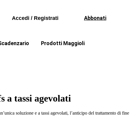
Volumi
io 2026
Seguici sui social
Periodici
 principi contabili
Abbonati
Accedi / Registrati
Formazione
Software
Scadenzario
Prodotti Maggioli
Volumi
io 2026
ello Quecchia
Come fare di Mauro Bellesia
Periodici
 principi contabili
Formazione
Software
 a tassi agevolati
n’unica soluzione e a tassi agevolati, l’anticipo del trattamento di fine