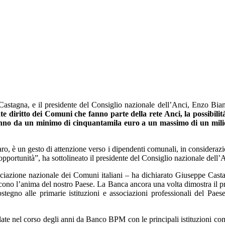
stagna, e il presidente del Consiglio nazionale dell’Anci, Enzo Bian
 diritto dei Comuni che fanno parte della rete Anci, la possibilità 
vanno da un minimo di cinquantamila euro a un massimo di un milione
o, è un gesto di attenzione verso i dipendenti comunali, in considera
pportunità”, ha sottolineato il presidente del Consiglio nazionale dell
sociazione nazionale dei Comuni italiani – ha dichiarato Giuseppe Ca
uiscono l’anima del nostro Paese. La Banca ancora una volta dimostra il pr
stegno alle primarie istituzioni e associazioni professionali del Pa
ate nel corso degli anni da Banco BPM con le principali istituzioni come 