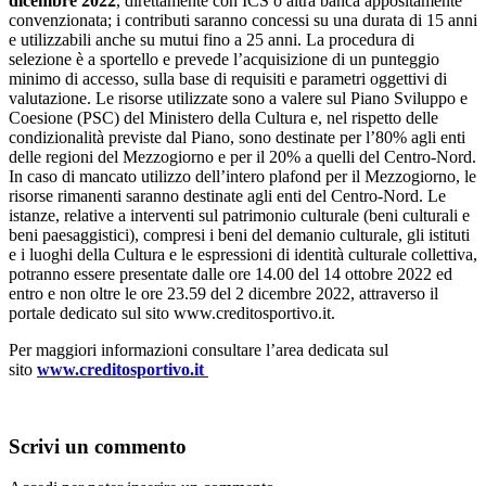
dicembre 2022
, direttamente con ICS o altra banca appositamente
convenzionata; i contributi saranno concessi su una durata di 15 anni
e utilizzabili anche su mutui fino a 25 anni. La procedura di
selezione è a sportello e prevede l’acquisizione di un punteggio
minimo di accesso, sulla base di requisiti e parametri oggettivi di
valutazione. Le risorse utilizzate sono a valere sul Piano Sviluppo e
Coesione (PSC) del Ministero della Cultura e, nel rispetto delle
condizionalità previste dal Piano, sono destinate per l’80% agli enti
delle regioni del Mezzogiorno e per il 20% a quelli del Centro-Nord.
In caso di mancato utilizzo dell’intero plafond per il Mezzogiorno, le
risorse rimanenti saranno destinate agli enti del Centro-Nord. Le
istanze, relative a interventi sul patrimonio culturale (beni culturali e
beni paesaggistici), compresi i beni del demanio culturale, gli istituti
e i luoghi della Cultura e le espressioni di identità culturale collettiva,
potranno essere presentate dalle ore 14.00 del 14 ottobre 2022 ed
entro e non oltre le ore 23.59 del 2 dicembre 2022, attraverso il
portale dedicato sul sito www.creditosportivo.it.
Per maggiori informazioni consultare l’area dedicata sul
sito
www.creditosportivo.it
Scrivi un commento