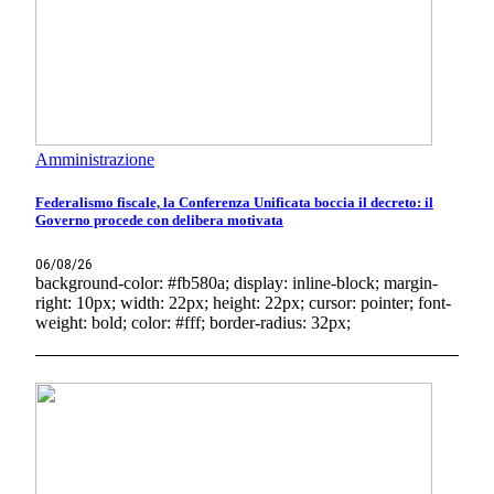
Amministrazione
Federalismo fiscale, la Conferenza Unificata boccia il decreto: il
Governo procede con delibera motivata
06/08/26
background-color: #fb580a; display: inline-block; margin-
right: 10px; width: 22px; height: 22px; cursor: pointer; font-
weight: bold; color: #fff; border-radius: 32px;