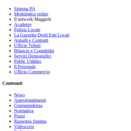
Sistema PA
Modulistica online
Il network Maggioli
Academy
Polizia Locale
La Gazzetta Degli Enti Locali
Appalti e Contratti
Ufficio Tributi
Bilancio e Contabilità
Servizi Demografici
Public Utilities
Il Personale
Ufficio Commercio
Contenuti
News
Approfondimenti
Giurisprudenza
Normativa
Prassi
Rassegna Stampa
Videocorsi