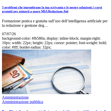
5 problemi che ingombrano la tua scrivania e le nostre soluzioni: i corsi
gratuiti per aiutarti a usare MIA Redazione Atti
Formazione pratica e gratuita sull’uso dell’intelligenza artificiale per
la redazione e gestione deg…
07/07/26
background-color: #fb580a; display: inline-block; margin-right:
10px; width: 22px; height: 22px; cursor: pointer; font-weight: bold;
color: #fff; border-radius: 32px;
Amministrazione
Amministrazione pubblica