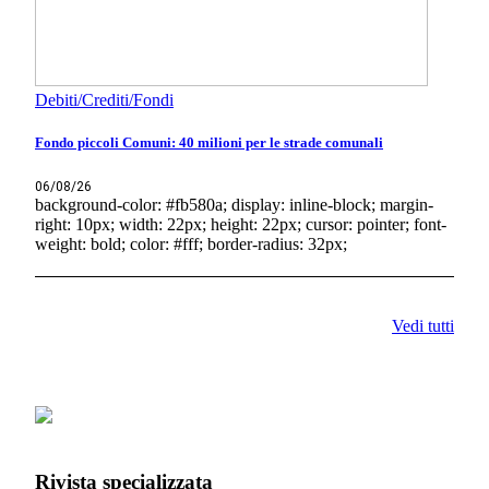
Debiti/Crediti/Fondi
Fondo piccoli Comuni: 40 milioni per le strade comunali
06/08/26
background-color: #fb580a; display: inline-block; margin-
right: 10px; width: 22px; height: 22px; cursor: pointer; font-
weight: bold; color: #fff; border-radius: 32px;
Vedi tutti
Rivista specializzata