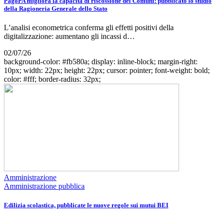
PagoPA migliora la capacità di riscossione dei Comuni: pubblicato lo studio
della Ragioneria Generale dello Stato
L’analisi econometrica conferma gli effetti positivi della
digitalizzazione: aumentano gli incassi d…
02/07/26
background-color: #fb580a; display: inline-block; margin-right:
10px; width: 22px; height: 22px; cursor: pointer; font-weight: bold;
color: #fff; border-radius: 32px;
Amministrazione
Amministrazione pubblica
Edilizia scolastica, pubblicate le nuove regole sui mutui BEI