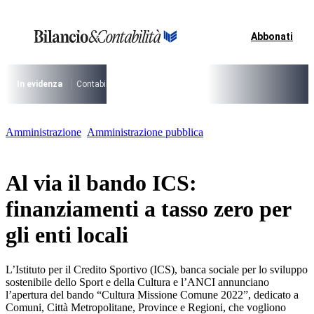
Vai
al
contenuto
Abbonati
I più cercati
Lorem ipsum dolor sit amet consectetur
Lorem ipsum dolor sit amet consectetur
In evidenza
Contabilità Accrual
PNRR
CCNL Funzioni Locali 2025-202
I più cercati
Amministrazione
Amministrazione pubblica
Lorem ipsum dolor sit amet consectetur
Lorem ipsum dolor sit amet consectetur
Al via il bando ICS:
finanziamenti a tasso zero per
gli enti locali
L’Istituto per il Credito Sportivo (ICS), banca sociale per lo sviluppo
sostenibile dello Sport e della Cultura e l’ANCI annunciano
l’apertura del bando “Cultura Missione Comune 2022”, dedicato a
Comuni, Città Metropolitane, Province e Regioni, che vogliono